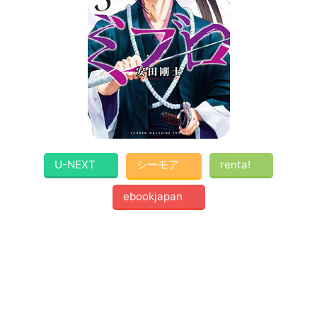
U-NEXT
シーモア
renta!
ebookjapan