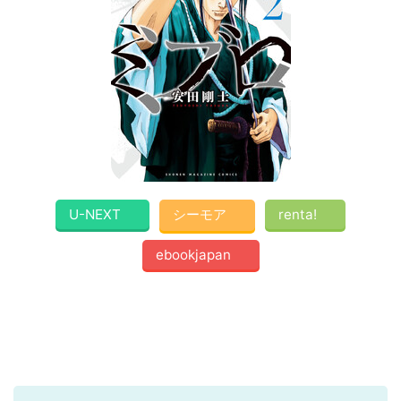
U-NEXT
シーモア
renta!
ebookjapan