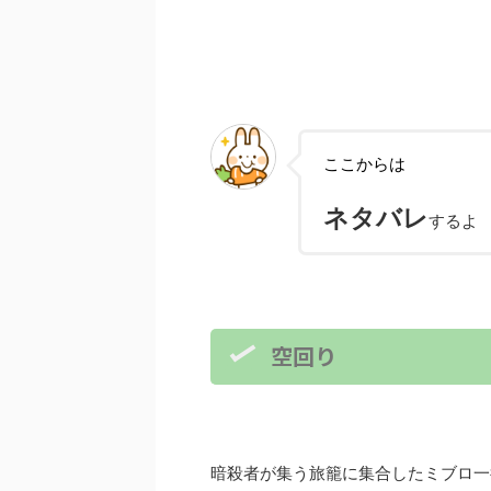
ここからは
ネタバレ
するよ
空回り
暗殺者が集う旅籠に集合したミブロ一