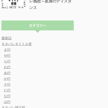
レ感想～星屑のディスタ
ンス
カテゴリー
最新話
ネタバレタイトル音
ま行
や行
ら行
わ行
あ行
か行
さ行
た行
な行
は行
ネタバレ雑誌別