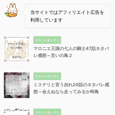
当サイトではアフィリエイト広告を
利用しています
ネタバレあらすじ
マロニエ王国の七人の騎士47話ネタバ
レ感想～災いの鳥２
ネタバレあらすじ
ミステリと言う勿れ20話のネタバレ感
想～会えぬなら走ってみるか時鳥
ネタバレあらすじ