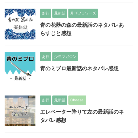
あ行
最新話
月刊フラワーズ
青の花器の森の最新話のネタバレあ
らすじと感想
あ行
少年マガジン
青のミブロ最新話のネタバレ感想
あ行
最新話
Cheese!
エレベーター降りて左の最新話のネ
タバレ感想