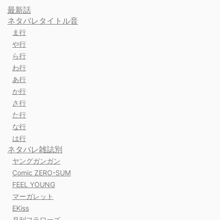
最新話
ネタバレタイトル音
ま行
や行
ら行
わ行
あ行
か行
さ行
た行
な行
は行
ネタバレ雑誌別
ヤングガンガン
Comic ZERO-SUM
FEEL YOUNG
マーガレット
EKiss
月刊フラワーズ