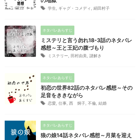
の地獄
学生
,
ギャグ・コメディ
,
絹田村子
ネタバレあらすじ
ミステリと言う勿れ18-3話のネタバレ
感想～王と王妃の腹づもり
ミステリー
,
田村由美
,
謎解き
ネタバレあらすじ
初恋の世界82話のネタバレ感想～その
足音をききながら
恋愛
,
仕事
,
西 炯子
,
不倫
,
結婚
ネタバレあらすじ
狼の娘14話ネタバレ感想～月菜を迎え