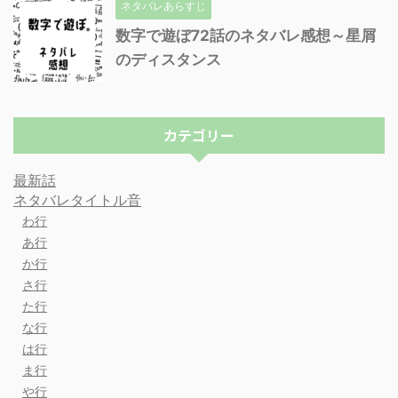
ネタバレあらすじ
数字で遊ぼ72話のネタバレ感想～星屑
のディスタンス
カテゴリー
最新話
ネタバレタイトル音
わ行
あ行
か行
さ行
た行
な行
は行
ま行
や行