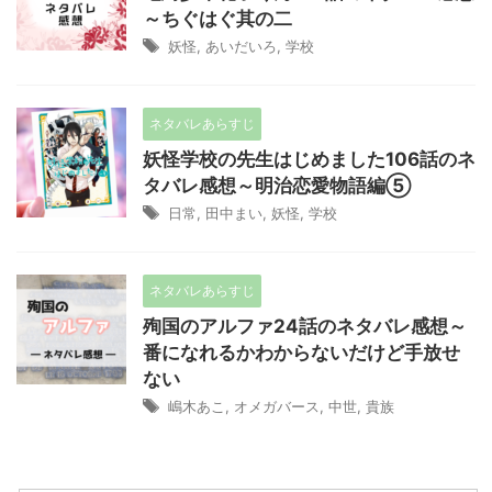
～ちぐはぐ其の二
妖怪
,
あいだいろ
,
学校
ネタバレあらすじ
妖怪学校の先生はじめました106話のネ
タバレ感想～明治恋愛物語編⑤
日常
,
田中まい
,
妖怪
,
学校
ネタバレあらすじ
殉国のアルファ24話のネタバレ感想～
番になれるかわからないだけど手放せ
ない
嶋木あこ
,
オメガバース
,
中世
,
貴族