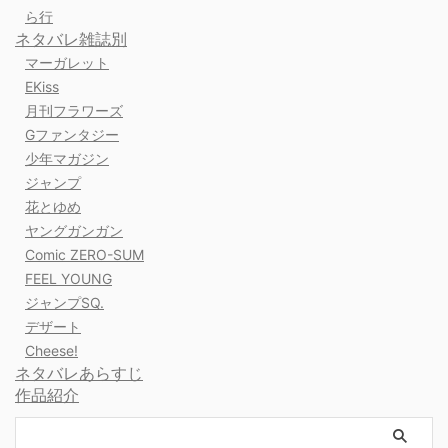
ら行
ネタバレ雑誌別
マーガレット
EKiss
月刊フラワーズ
Gファンタジー
少年マガジン
ジャンプ
花とゆめ
ヤングガンガン
Comic ZERO-SUM
FEEL YOUNG
ジャンプSQ.
デザート
Cheese!
ネタバレあらすじ
作品紹介