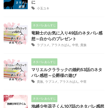
に
小玉ユキ
ネタバレあらすじ
竜騎士のお気に入り49話のネタバレ感
想～白からのプレゼント
ラブコメ
,
アラスカぱん
,
中世
,
貴族
ネタバレあらすじ
マリエルクララックの婚約53話のネタ
バレ感想～公爵様の遊び
貴族
,
ラブコメ
,
アラスカぱん
,
中世
ネタバレあらすじ
地縛少年花子くん107話のネタバレ感想