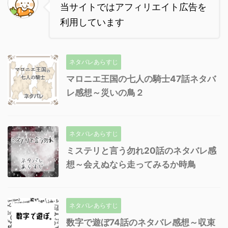
当サイトではアフィリエイト広告を
利用しています
ネタバレあらすじ
マロニエ王国の七人の騎士47話ネタバ
レ感想～災いの鳥２
ネタバレあらすじ
ミステリと言う勿れ20話のネタバレ感
想～会えぬなら走ってみるか時鳥
ネタバレあらすじ
数字で遊ぼ74話のネタバレ感想～収束