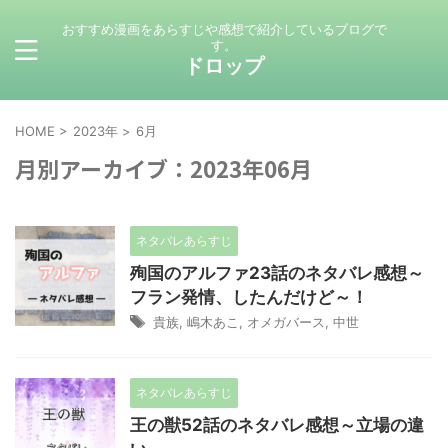
おすすめ漫画をあらすじや感想で紹介しているブログで
す。
ドロップ
HOME
>
2023年
>
6月
月別アーカイブ：2023年06月
ネタバレあらすじ
殉国のアルファ23話のネタバレ感想～
フラン発情、したんだけど～！
貴族
,
嶋木あこ
,
オメガバース
,
中世
ネタバレあらすじ
王の獣52話のネタバレ感想～立場の違