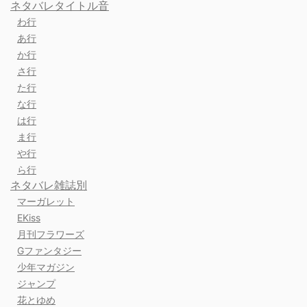
ネタバレタイトル音
わ行
あ行
か行
さ行
た行
な行
は行
ま行
や行
ら行
ネタバレ雑誌別
マーガレット
EKiss
月刊フラワーズ
Gファンタジー
少年マガジン
ジャンプ
花とゆめ