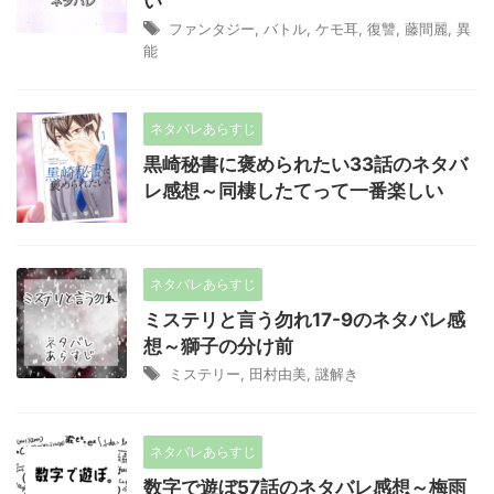
い
ファンタジー
,
バトル
,
ケモ耳
,
復讐
,
藤間麗
,
異
能
ネタバレあらすじ
黒崎秘書に褒められたい33話のネタバ
レ感想～同棲したてって一番楽しい
ネタバレあらすじ
ミステリと言う勿れ17-9のネタバレ感
想～獅子の分け前
ミステリー
,
田村由美
,
謎解き
ネタバレあらすじ
数字で遊ぼ57話のネタバレ感想～梅雨