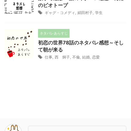
のビオトープ
ギャグ・コメディ
,
絹田村子
,
学生
ネタバレあらすじ
初恋の世界78話のネタバレ感想～そし
て朝が来る
仕事
,
西 炯子
,
不倫
,
結婚
,
恋愛