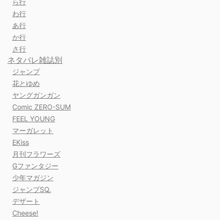
ら行
わ行
あ行
か行
さ行
ネタバレ雑誌別
ジャンプ
花とゆめ
ヤングガンガン
Comic ZERO-SUM
FEEL YOUNG
マーガレット
EKiss
月刊フラワーズ
Gファンタジー
少年マガジン
ジャンプSQ.
デザート
Cheese!