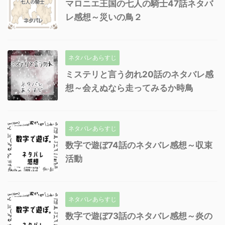
マロニエ王国の七人の騎士47話ネタバ
レ感想～災いの鳥２
ネタバレあらすじ
ミステリと言う勿れ20話のネタバレ感
想～会えぬなら走ってみるか時鳥
ネタバレあらすじ
数字で遊ぼ74話のネタバレ感想～収束
活動
ネタバレあらすじ
数字で遊ぼ73話のネタバレ感想～炎の