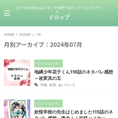
おすすめ漫画をあらすじや感想で紹介しているブログで
す。
ドロップ
HOME
>
2024年
>
7月
月別アーカイブ：2024年07月
ネタバレあらすじ
地縛少年花子くん116話のネタバレ感想
～改変其の五
学校
,
妖怪
,
あいだいろ
ネタバレあらすじ
妖怪学校の先生はじめました115話のネ