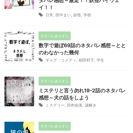
タバレ感想～激走！！妖怪ハイウェ
イ！！
日常
,
田中まい
,
妖怪
,
学校
ネタバレあらすじ
数字で遊ぼ69話のネタバレ感想～とと
のわなかった幾何
ギャグ・コメディ
,
絹田村子
,
学生
ネタバレあらすじ
ミステリと言う勿れ19-2話のネタバレ
感想～犬の話をしよう
ミステリー
,
田村由美
,
謎解き
ネタバレあらすじ