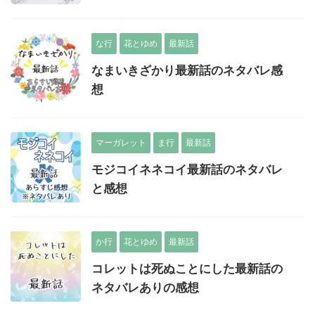
な行
花とゆめ
最新話
なまいきざかり最新話のネタバレ感
想
マーガレット
ま行
最新話
モジコイネネコイ最新話のネタバレ
と感想
か行
花とゆめ
最新話
コレットは死ぬことにした最新話の
ネタバレありの感想