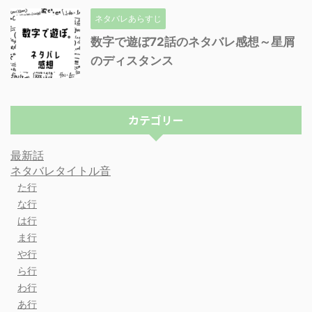
ネタバレあらすじ
数字で遊ぼ72話のネタバレ感想～星屑
のディスタンス
カテゴリー
最新話
ネタバレタイトル音
た行
な行
は行
ま行
や行
ら行
わ行
あ行