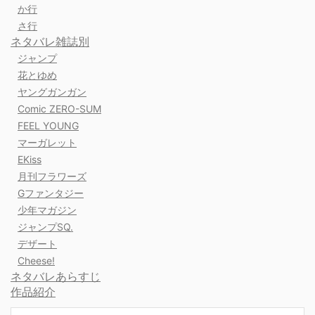
か行
さ行
ネタバレ雑誌別
ジャンプ
花とゆめ
ヤングガンガン
Comic ZERO-SUM
FEEL YOUNG
マーガレット
EKiss
月刊フラワーズ
Gファンタジー
少年マガジン
ジャンプSQ.
デザート
Cheese!
ネタバレあらすじ
作品紹介