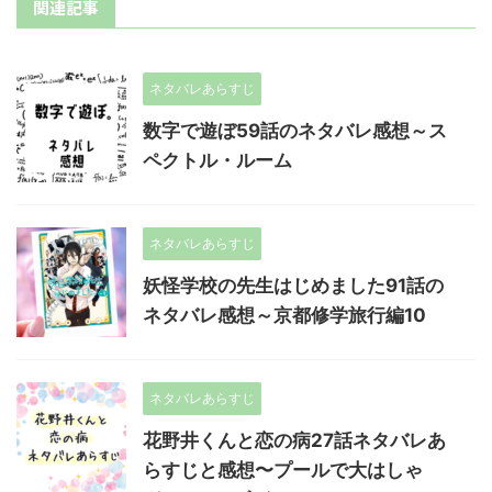
関連記事
ネタバレあらすじ
数字で遊ぼ59話のネタバレ感想～ス
ペクトル・ルーム
ネタバレあらすじ
妖怪学校の先生はじめました91話の
ネタバレ感想～京都修学旅行編10
ネタバレあらすじ
花野井くんと恋の病27話ネタバレあ
らすじと感想〜プールで大はしゃ