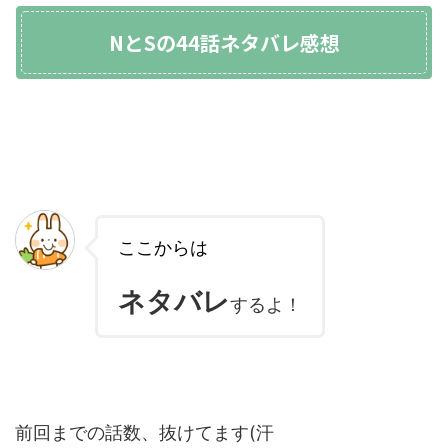
NとSの44話ネタバレ感想
ここからは
ネタバレ
するよ！
前回までの話数、抜けてます(汗