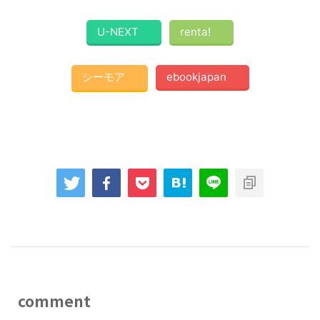
U-NEXT
renta!
シーモア
ebookjapan
comment