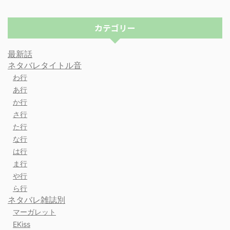
カテゴリー
最新話
ネタバレタイトル音
わ行
あ行
か行
さ行
た行
な行
は行
ま行
や行
ら行
ネタバレ雑誌別
マーガレット
EKiss