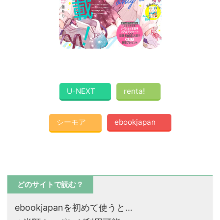
U-NEXT
renta!
シーモア
ebookjapan
どのサイトで読む？
ebookjapanを初めて使うと…