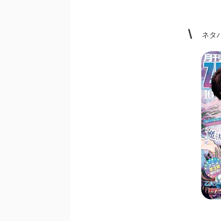
\
ネタバ