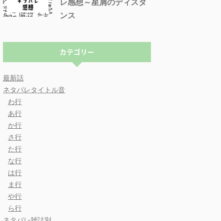
レ感想～星屑のディスタ
ンス
カテゴリー
最新話
ネタバレタイトル音
わ行
あ行
か行
さ行
た行
な行
は行
ま行
や行
ら行
ネタバレ雑誌別