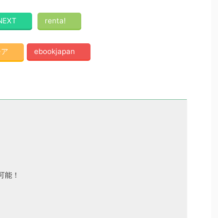
NEXT
renta!
モア
ebookjapan
可能！