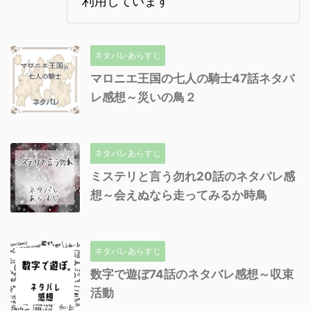
利用しています
ネタバレあらすじ
マロニエ王国の七人の騎士47話ネタバ
レ感想～災いの鳥２
ネタバレあらすじ
ミステリと言う勿れ20話のネタバレ感
想～会えぬなら走ってみるか時鳥
ネタバレあらすじ
数字で遊ぼ74話のネタバレ感想～収束
活動