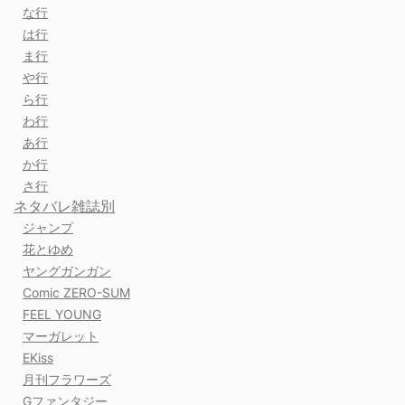
な行
は行
ま行
や行
ら行
わ行
あ行
か行
さ行
ネタバレ雑誌別
ジャンプ
花とゆめ
ヤングガンガン
Comic ZERO-SUM
FEEL YOUNG
マーガレット
EKiss
月刊フラワーズ
Gファンタジー