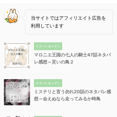
当サイトではアフィリエイト広告を
利用しています
ネタバレあらすじ
マロニエ王国の七人の騎士47話ネタバ
レ感想～災いの鳥２
ネタバレあらすじ
ミステリと言う勿れ20話のネタバレ感
想～会えぬなら走ってみるか時鳥