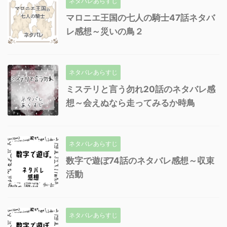
ネタバレあらすじ
マロニエ王国の七人の騎士47話ネタバ
レ感想～災いの鳥２
ネタバレあらすじ
ミステリと言う勿れ20話のネタバレ感
想～会えぬなら走ってみるか時鳥
ネタバレあらすじ
数字で遊ぼ74話のネタバレ感想～収束
活動
ネタバレあらすじ