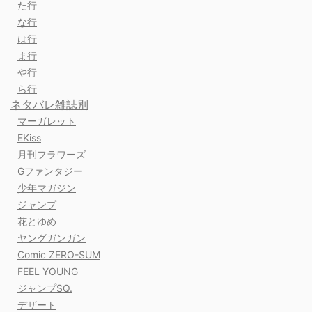
た行
な行
は行
ま行
や行
ら行
ネタバレ雑誌別
マーガレット
EKiss
月刊フラワーズ
Gファンタジー
少年マガジン
ジャンプ
花とゆめ
ヤングガンガン
Comic ZERO-SUM
FEEL YOUNG
ジャンプSQ.
デザート