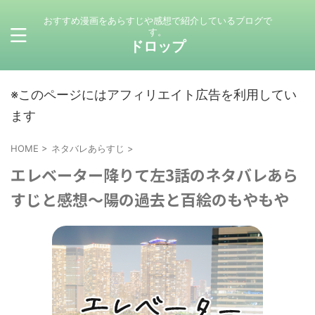
おすすめ漫画をあらすじや感想で紹介しているブログで
す。
ドロップ
※このページにはアフィリエイト広告を利用してい
ます
HOME
>
ネタバレあらすじ
>
エレベーター降りて左3話のネタバレあら
すじと感想～陽の過去と百絵のもやもや