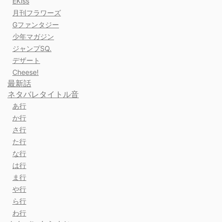
EKiss
月刊フラワーズ
Gファンタジー
少年マガジン
ジャンプSQ.
デザート
Cheese!
最新話
ネタバレタイトル音
あ行
か行
さ行
た行
な行
は行
ま行
や行
ら行
わ行