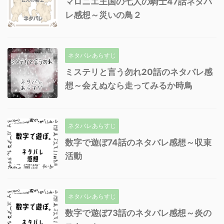
マロニエ王国の七人の騎士47話ネタバ
レ感想～災いの鳥２
ネタバレあらすじ
ミステリと言う勿れ20話のネタバレ感
想～会えぬなら走ってみるか時鳥
ネタバレあらすじ
数字で遊ぼ74話のネタバレ感想～収束
活動
ネタバレあらすじ
数字で遊ぼ73話のネタバレ感想～炎の