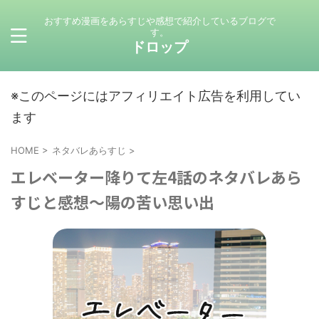
おすすめ漫画をあらすじや感想で紹介しているブログで
す。
ドロップ
※このページにはアフィリエイト広告を利用してい
ます
HOME
>
ネタバレあらすじ
>
エレベーター降りて左4話のネタバレあら
すじと感想～陽の苦い思い出