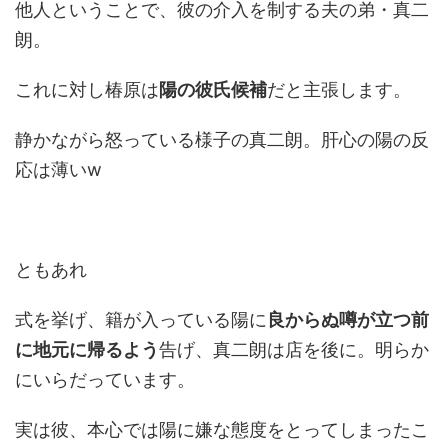
他人ということで、彼の介入を制する夫の弟・真二
朗。
これに対し椿原は
陽の彼氏候補
だと主張します。
静かながら怒っている様子の真二朗。肝心の陽の反
応は薄いw
ともあれ
式を挙げ、籍が入っている陽に
良からぬ噂が立つ前
に地元に帰るよう
告げ、真二朗は店を後に。明らか
にいらだっています。
実は彼、本心では陽に嫌な態度をとってしまったこ