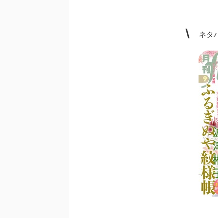
\
ネタバ