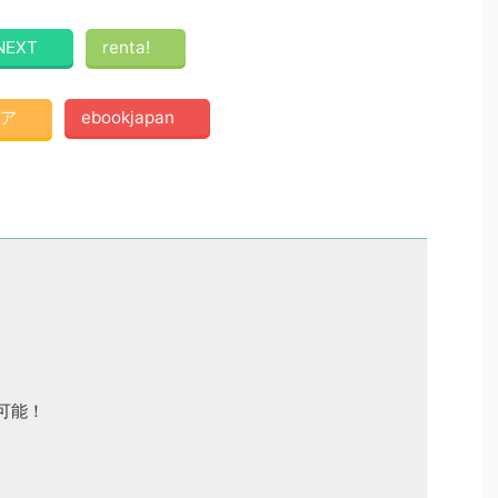
NEXT
renta!
ア
ebookjapan
可能！