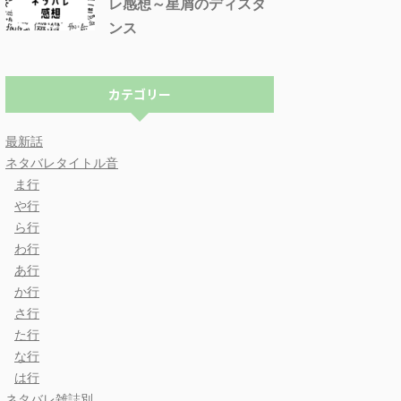
レ感想～星屑のディスタ
ンス
カテゴリー
最新話
ネタバレタイトル音
ま行
や行
ら行
わ行
あ行
か行
さ行
た行
な行
は行
ネタバレ雑誌別