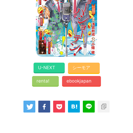
U-NEXT
シーモア
renta!
ebookjapan