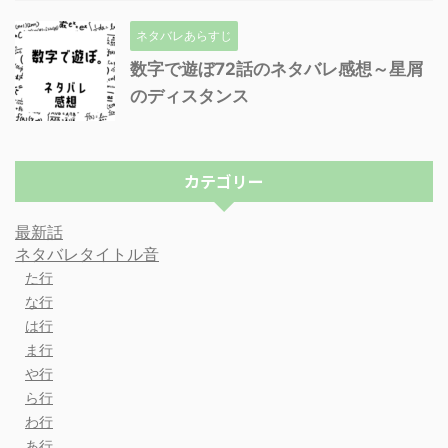
ネタバレあらすじ
数字で遊ぼ72話のネタバレ感想～星屑
のディスタンス
カテゴリー
最新話
ネタバレタイトル音
た行
な行
は行
ま行
や行
ら行
わ行
あ行