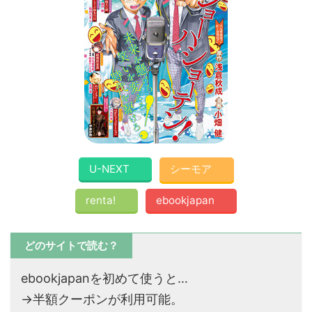
U-NEXT
シーモア
renta!
ebookjapan
どのサイトで読む？
ebookjapanを初めて使うと…
→半額クーポンが利用可能。