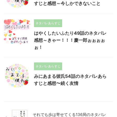
すじと感想～今しかできないこと
ネタバレあらすじ
はやくしたいふたり49話のネタバレ
感想～きゃー！！！慶一郎ぉぉぉぉ
ぉ！
ネタバレあらすじ
みにあまる彼氏54話のネタバレあら
すじと感想〜続く友情
それでも歩は寄せてくる136局のネタバレ