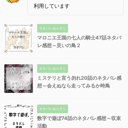
利用しています
ネタバレあらすじ
マロニエ王国の七人の騎士47話ネタバ
レ感想～災いの鳥２
ネタバレあらすじ
ミステリと言う勿れ20話のネタバレ感
想～会えぬなら走ってみるか時鳥
ネタバレあらすじ
数字で遊ぼ74話のネタバレ感想～収束
活動