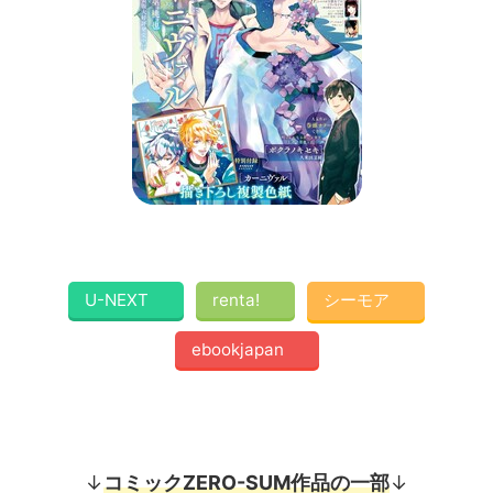
U-NEXT
renta!
シーモア
ebookjapan
↓
コミックZERO-SUM作品の一部
↓