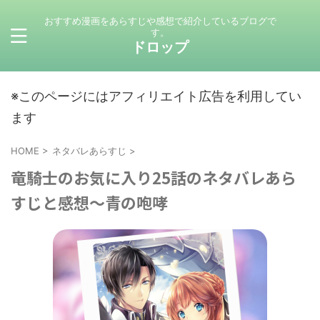
おすすめ漫画をあらすじや感想で紹介しているブログで
す。
ドロップ
※このページにはアフィリエイト広告を利用してい
ます
HOME
>
ネタバレあらすじ
>
竜騎士のお気に入り25話のネタバレあら
すじと感想～青の咆哮