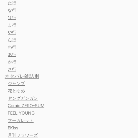
た行
な行
は行
ま行
や行
ら行
わ行
あ行
か行
さ行
ネタバレ雑誌別
ジャンプ
花とゆめ
ヤングガンガン
Comic ZERO-SUM
FEEL YOUNG
マーガレット
EKiss
月刊フラワーズ