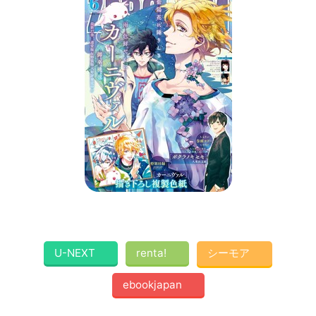
U-NEXT
renta!
シーモア
ebookjapan