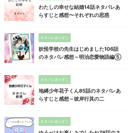
わたしの幸せな結婚14話ネタバレあ
らすじと感想〜それぞれの思惑
ネタバレあらすじ
妖怪学校の先生はじめました106話
のネタバレ感想～明治恋愛物語編⑤
ネタバレあらすじ
地縛少年花子くん85話のネタバレあ
らすじと感想～彼岸行其の二
ネタバレあらすじ
ゆうべはお楽しみでしたね78話のネ