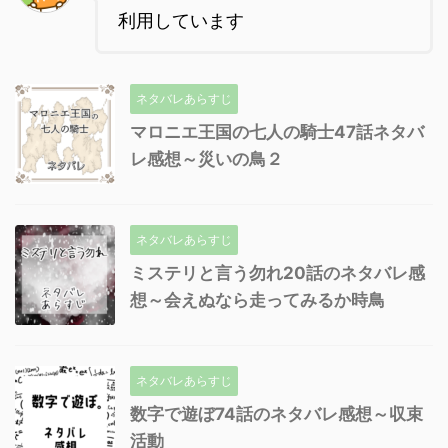
利用しています
ネタバレあらすじ
マロニエ王国の七人の騎士47話ネタバ
レ感想～災いの鳥２
ネタバレあらすじ
ミステリと言う勿れ20話のネタバレ感
想～会えぬなら走ってみるか時鳥
ネタバレあらすじ
数字で遊ぼ74話のネタバレ感想～収束
活動