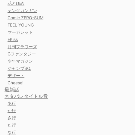
花とゆめ
ヤングガンガン
Comic ZERO-SUM
FEEL YOUNG
マーガレット
EKiss
月刊フラワーズ
Gファンタジー
少年マガジン
ジャンプSQ.
デザート
Cheese!
最新話
ネタバレタイトル音
あ行
か行
さ行
た行
な行