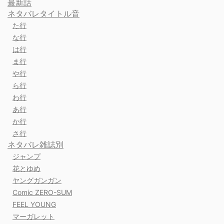
最新話
ネタバレタイトル音
た行
な行
は行
ま行
や行
ら行
わ行
あ行
か行
さ行
ネタバレ雑誌別
ジャンプ
花とゆめ
ヤングガンガン
Comic ZERO-SUM
FEEL YOUNG
マーガレット