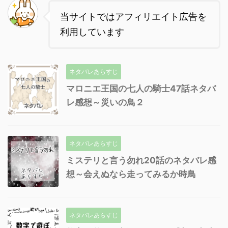
当サイトではアフィリエイト広告を
利用しています
ネタバレあらすじ
マロニエ王国の七人の騎士47話ネタバ
レ感想～災いの鳥２
ネタバレあらすじ
ミステリと言う勿れ20話のネタバレ感
想～会えぬなら走ってみるか時鳥
ネタバレあらすじ