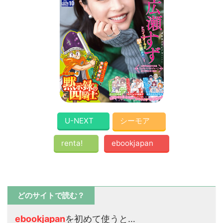
U-NEXT
シーモア
renta!
ebookjapan
どのサイトで読む？
ebookjapan
を初めて使うと…