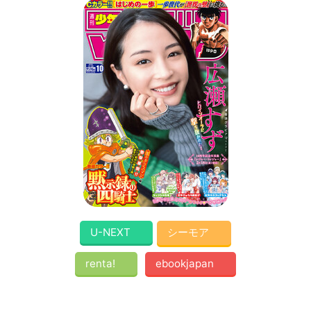
U-NEXT
シーモア
renta!
ebookjapan