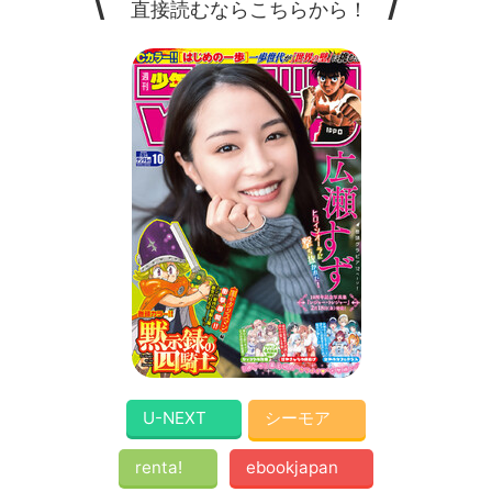
\
/
直接読むならこちらから！
U-NEXT
シーモア
renta!
ebookjapan