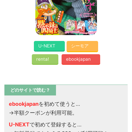
U-NEXT
シーモア
renta!
ebookjapan
どのサイトで読む？
ebookjapan
を初めて使うと…
→半額クーポンが利用可能。
U-NEXT
で初めて登録すると…