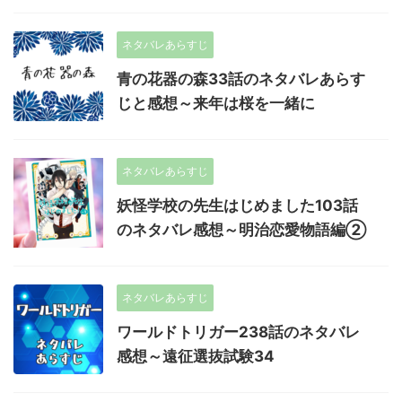
ネタバレあらすじ
青の花器の森33話のネタバレあらす
じと感想～来年は桜を一緒に
ネタバレあらすじ
妖怪学校の先生はじめました103話
のネタバレ感想～明治恋愛物語編②
ネタバレあらすじ
ワールドトリガー238話のネタバレ
感想～遠征選抜試験34