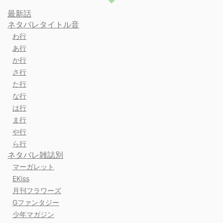
最新話
ネタバレタイトル音
わ行
あ行
か行
さ行
た行
な行
は行
ま行
や行
ら行
ネタバレ雑誌別
マーガレット
EKiss
月刊フラワーズ
Gファンタジー
少年マガジン