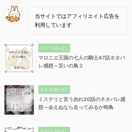
当サイトではアフィリエイト広告を
利用しています
ネタバレあらすじ
マロニエ王国の七人の騎士47話ネタバ
レ感想～災いの鳥２
ネタバレあらすじ
ミステリと言う勿れ20話のネタバレ感
想～会えぬなら走ってみるか時鳥
ネタバレあらすじ