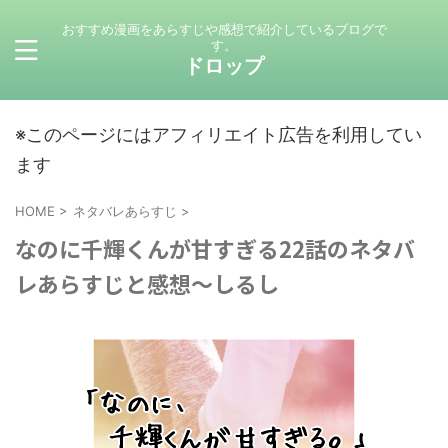
おすすめ漫画をあらすじや感想で紹介しているブログで
す。
ドロップ
※このページにはアフィリエイト広告を利用してい
ます
HOME
>
ネタバレあらすじ
>
なのに千輝くんが甘すぎる22話のネタバ
レあらすじと感想～しるし