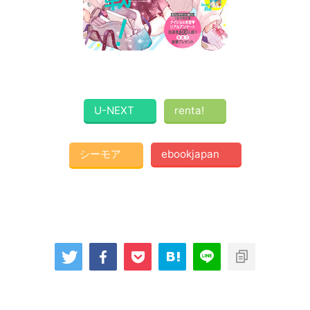
U-NEXT
renta!
シーモア
ebookjapan