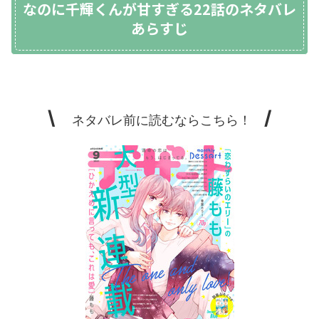
なのに千輝くんが甘すぎる22話のネタバレ
あらすじ
\
/
ネタバレ前に読むならこちら！