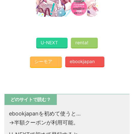
U-NEXT
renta!
シーモア
ebookjapan
どのサイトで読む？
ebookjapanを初めて使うと…
→半額クーポンが利用可能。