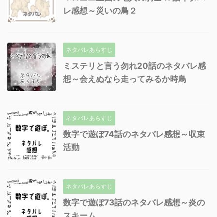
レ感想～災いの鳥２
ネタバレあらすじ
ミステリと言う勿れ20話のネタバレ感
想～会えぬなら走ってみるか時鳥
ネタバレあらすじ
数字で遊ぼ74話のネタバレ感想～収束
活動
ネタバレあらすじ
数字で遊ぼ73話のネタバレ感想～炎の
スキーム