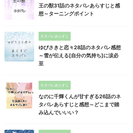
王の獣31話のネタバレあらすじと感
想～ターニングポイント
ネタバレあらすじ
ゆびさきと恋々28話のネタバレ感想
～雪が伝える[自分の気持ち]に涙必
至
ネタバレあらすじ
なのに千輝くんが甘すぎる26話のネ
タバレあらすじと感想～どこまで踏
み込んでいいい？