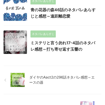
ネタバレあらすじ
青の花器の森46話のネタバレあらす
じと感想～遠距離恋愛
ネタバレあらすじ
ミステリと言う勿れ17-4話のネタバ
レ感想～打ち寄せ返す玉響の
ダイヤのAact2の296話ネタバレ感想～エ
ースの器