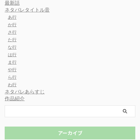
最新話
ネタバレタイトル音
あ行
か行
さ行
た行
な行
は行
ま行
や行
ら行
わ行
ネタバレあらすじ
作品紹介
アーカイブ