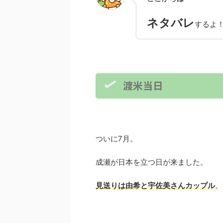
ネタバレ
するよ
渡米当日
ついに7月。
成瀬が日本を立つ日が来ました。
見送りは由希と宇佐美さんカップル
。