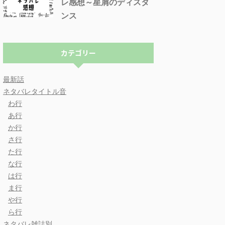
レ感想～星屑のディスタ
ンス
カテゴリー
最新話
ネタバレタイトル音
わ行
あ行
か行
さ行
た行
な行
は行
ま行
や行
ら行
ネタバレ雑誌別