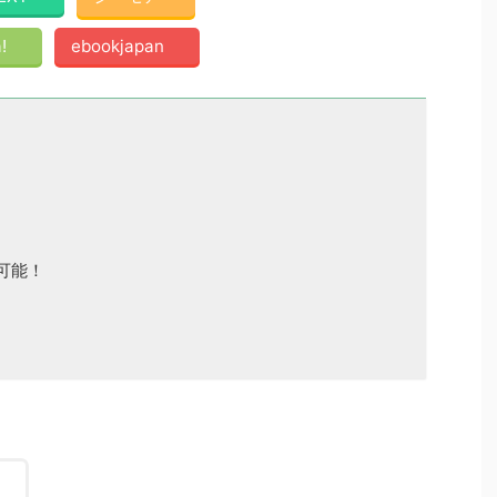
!
ebookjapan
可能！