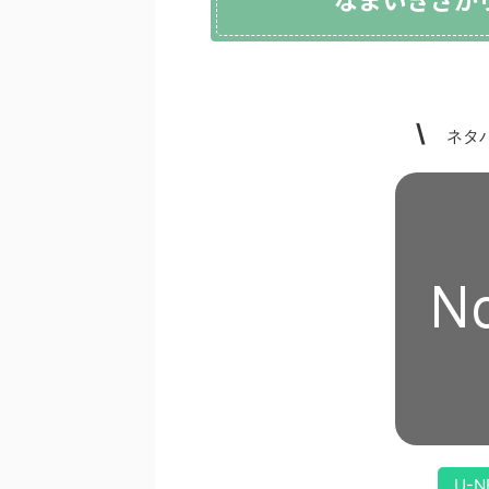
\
ネタバ
U-N