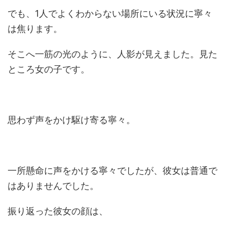
でも、1人でよくわからない場所にいる状況に寧々
は焦ります。
そこへ一筋の光のように、人影が見えました。見た
ところ女の子です。
思わず声をかけ駆け寄る寧々。
一所懸命に声をかける寧々でしたが、彼女は普通で
はありませんでした。
振り返った彼女の顔は、