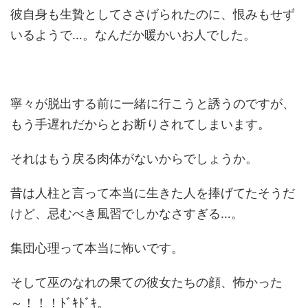
彼自身も生贄としてささげられたのに、恨みもせず
いるようで…。なんだか暖かいお人でした。
寧々が脱出する前に一緒に行こうと誘うのですが、
もう手遅れだからとお断りされてしまいます。
それはもう戻る肉体がないからでしょうか。
昔は人柱と言って本当に生きた人を捧げてたそうだ
けど、忌むべき風習でしかなさすぎる…。
集団心理って本当に怖いです。
そして巫のなれの果ての彼女たちの顔、怖かった
～！！！ﾄﾞｷﾄﾞｷ。