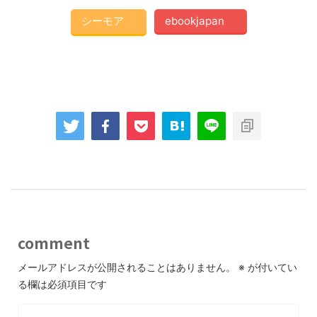
シーモア
ebookjapan
comment
メールアドレスが公開されることはありません。
※
が付いてい
る欄は必須項目です