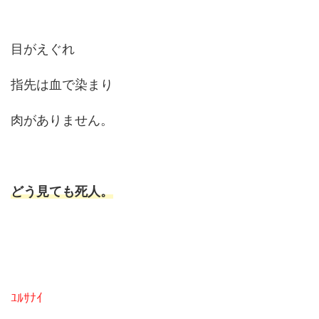
目がえぐれ
指先は血で染まり
肉がありません。
どう見ても死人。
ﾕﾙｻﾅｲ