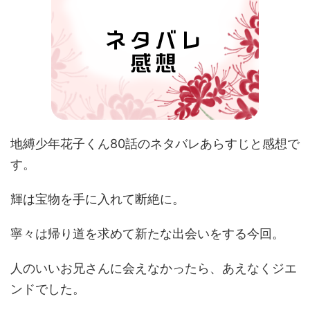
地縛少年花子くん80話のネタバレあらすじと感想で
す。
輝は宝物を手に入れて断絶に。
寧々は帰り道を求めて新たな出会いをする今回。
人のいいお兄さんに会えなかったら、あえなくジエ
ンドでした。