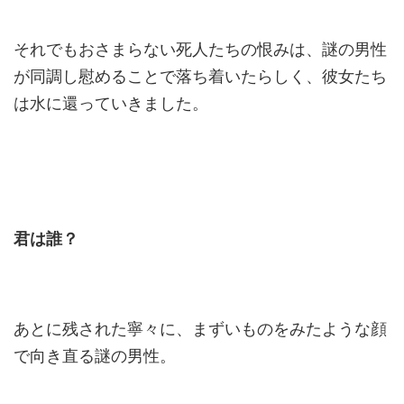
それでもおさまらない死人たちの恨みは、謎の男性
が同調し慰めることで落ち着いたらしく、彼女たち
は水に還っていきました。
君は誰？
あとに残された寧々に、まずいものをみたような顔
で向き直る謎の男性。