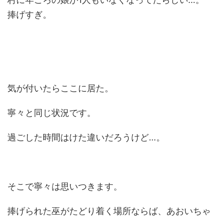
捧げすぎ。
気が付いたらここに居た。
寧々と同じ状況です。
過ごした時間はけた違いだろうけど…。
そこで寧々は思いつきます。
捧げられた巫がたどり着く場所ならば、あおいちゃ