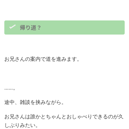
帰り道？
お兄さんの案内で道を進みます。
……。
途中、雑談を挟みながら。
お兄さんは誰かとちゃんとおしゃべりできるのが久
しぶりみたい。