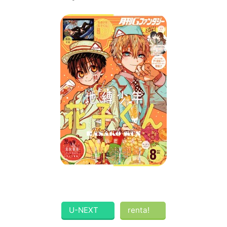
U-NEXT
renta!