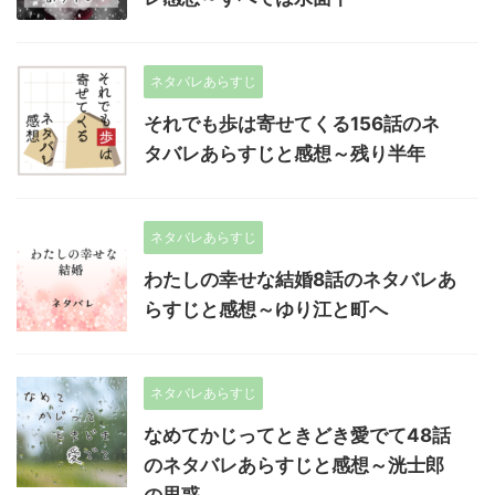
ネタバレあらすじ
それでも歩は寄せてくる156話のネ
タバレあらすじと感想～残り半年
ネタバレあらすじ
わたしの幸せな結婚8話のネタバレあ
らすじと感想～ゆり江と町へ
ネタバレあらすじ
なめてかじってときどき愛でて48話
のネタバレあらすじと感想～洸士郎