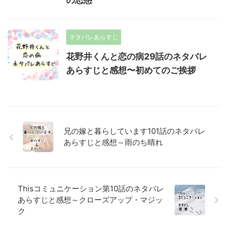
の思惑
ネタバレあらすじ
花野井くんと恋の病29話のネタバレ
あらすじと感想〜初めてのご挨拶
兄の嫁と暮らしています101話のネタバレ
あらすじと感想～雨のち晴れ
Thisコミュニケーション第10話のネタバレ
あらすじと感想～クローズアップ・マジッ
ク