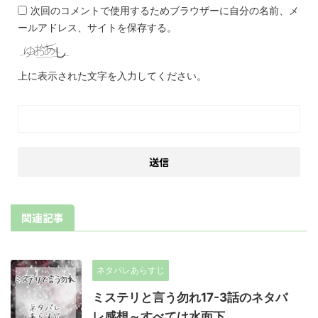
次回のコメントで使用するためブラウザーに自分の名前、メ
ールアドレス、サイトを保存する。
上に表示された文字を入力してください。
関連記事
ネタバレあらすじ
ミステリと言う勿れ17-3話のネタバ
レ感想～すべては水面下