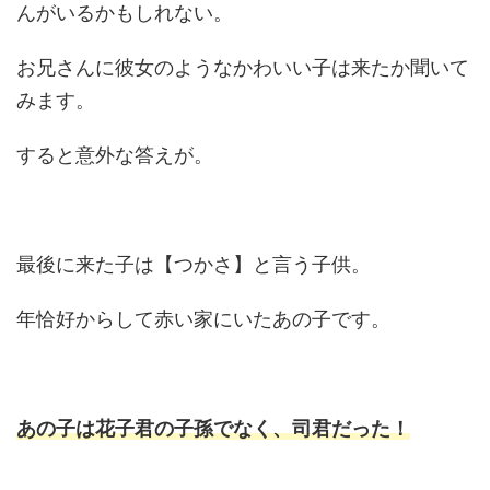
んがいるかもしれない。
お兄さんに彼女のようなかわいい子は来たか聞いて
みます。
すると意外な答えが。
最後に来た子は【つかさ】と言う子供。
年恰好からして赤い家にいたあの子です。
あの子は花子君の子孫でなく、司君だった！