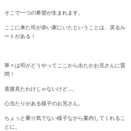
そこで一つの希望が生まれます。
ここに来た司が赤い家にいたということは、戻るル
ートがある！
寧々は司がどうやってここから出たかお兄さんに質
問！
直接見たわけじゃないけど…。
心当たりがある様子のお兄さん。
ちょっと乗り気でない様子ながら案内してくれるこ
とに。