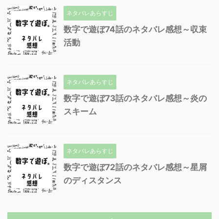
ネタバレあらすじ
数字で遊ぼ74話のネタバレ感想～収束
活動
ネタバレあらすじ
数字で遊ぼ73話のネタバレ感想～炎の
スキーム
ネタバレあらすじ
数字で遊ぼ72話のネタバレ感想～星屑
のディスタンス