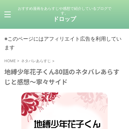
おすすめ漫画をあらすじや感想で紹介しているブログで
す。
ドロップ
※このページにはアフィリエイト広告を利用してい
ます
HOME
>
ネタバレあらすじ
>
地縛少年花子くん80話のネタバレあらす
じと感想～寧々サイド