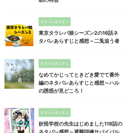
助の再会
ネタバレあらすじ
東京タラレバ娘シーズン2の16話ネ
タバレあらすじと感想～二兎追う者
ネタバレあらすじ
なめてかじってときどき愛でて番外
編のネタバレあらすじと感想～ハル
の誘惑が見どころ！
ネタバレあらすじ
妖怪学校の先生はじめました118話の
ネタバレ感想～避難訓練サバイバル