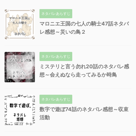
ネタバレあらすじ
マロニエ王国の七人の騎士47話ネタバ
レ感想～災いの鳥２
ネタバレあらすじ
ミステリと言う勿れ20話のネタバレ感
想～会えぬなら走ってみるか時鳥
ネタバレあらすじ
数字で遊ぼ74話のネタバレ感想～収束
活動