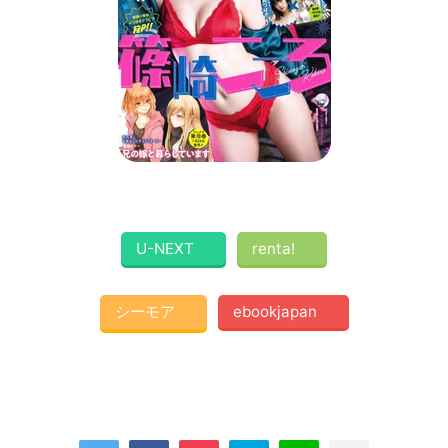
U-NEXT
renta!
シーモア
ebookjapan