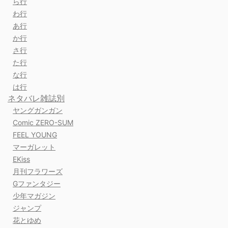
ら行
わ行
あ行
か行
さ行
た行
な行
は行
ネタバレ雑誌別
ヤングガンガン
Comic ZERO-SUM
FEEL YOUNG
マーガレット
EKiss
月刊フラワーズ
Gファンタジー
少年マガジン
ジャンプ
花とゆめ