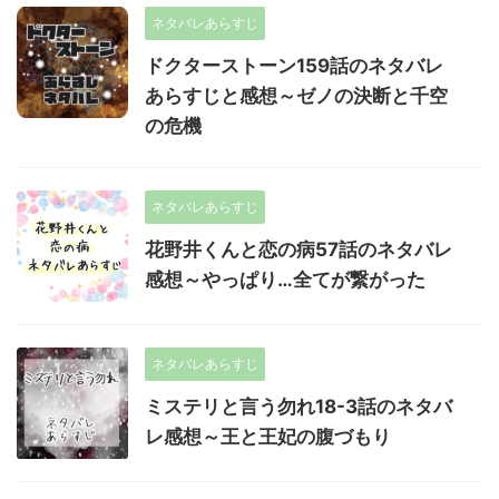
ネタバレあらすじ
ドクターストーン159話のネタバレ
あらすじと感想～ゼノの決断と千空
の危機
ネタバレあらすじ
花野井くんと恋の病57話のネタバレ
感想～やっぱり…全てが繋がった
ネタバレあらすじ
ミステリと言う勿れ18-3話のネタバ
レ感想～王と王妃の腹づもり