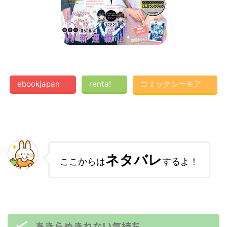
ebookjapan
renta!
コミックシーモア
ネタバレ
ここからは
するよ！
あきらめきれない気持ち