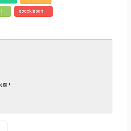
!
ebookjapan
可能！