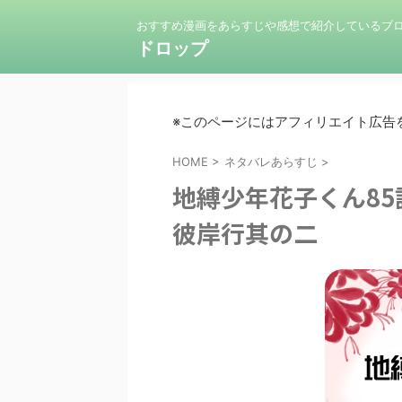
おすすめ漫画をあらすじや感想で紹介しているブ
ドロップ
※このページにはアフィリエイト広告
HOME
>
ネタバレあらすじ
>
地縛少年花子くん8
彼岸行其の二