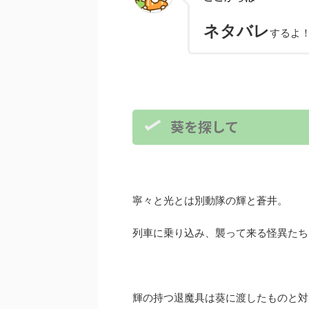
ネタバレ
するよ
葵を探して
寧々と光とは別動隊の輝と蒼井。
列車に乗り込み、襲って来る怪異たち
輝の持つ退魔具は葵に渡したものと対