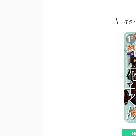
\
ネタバ
U-N