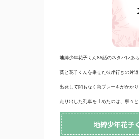
地縛少年花子くん85話のネタバレあ
葵と花子くんを乗せた彼岸行きの片道
出発して間もなく急ブレーキがかかり
走り出した列車を止めたのは、寧々と
地縛少年花子