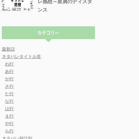
レ感想～星屑のディスタ
ンス
カテゴリー
最新話
ネタバレタイトル音
わ行
あ行
か行
さ行
た行
な行
は行
ま行
や行
ら行
ネタバレ雑誌別