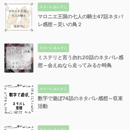
ネタバレあらすじ
マロニエ王国の七人の騎士47話ネタバ
レ感想～災いの鳥２
ネタバレあらすじ
ミステリと言う勿れ20話のネタバレ感
想～会えぬなら走ってみるか時鳥
ネタバレあらすじ
数字で遊ぼ74話のネタバレ感想～収束
活動
ネタバレあらすじ