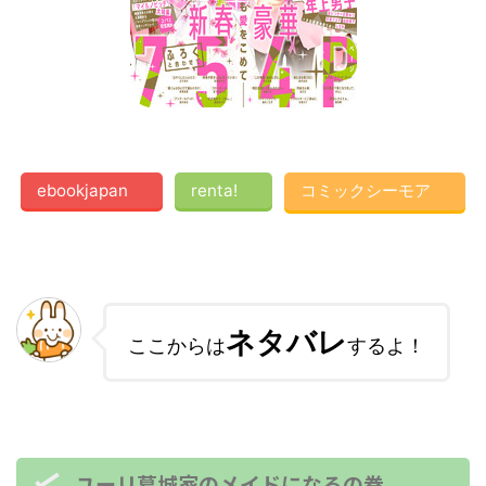
ebookjapan
renta!
コミックシーモア
ネタバレ
ここからは
するよ！
ユーリ葛城家のメイドになるの巻