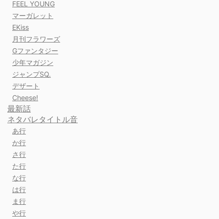
FEEL YOUNG
マーガレット
EKiss
月刊フラワーズ
Gファンタジー
少年マガジン
ジャンプSQ.
デザート
Cheese!
最新話
ネタバレタイトル音
あ行
か行
さ行
た行
な行
は行
ま行
や行