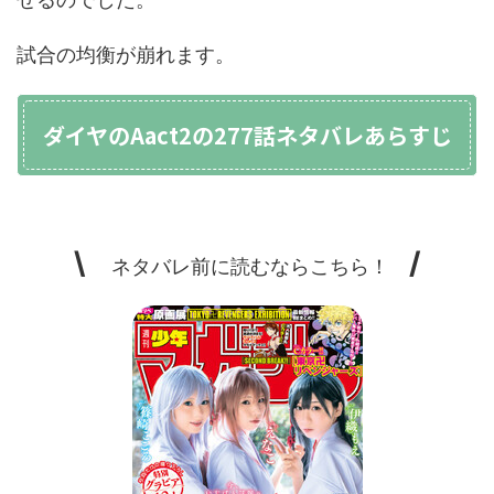
試合の均衡が崩れます。
ダイヤのAact2の277話ネタバレあらすじ
\
/
ネタバレ前に読むならこちら！