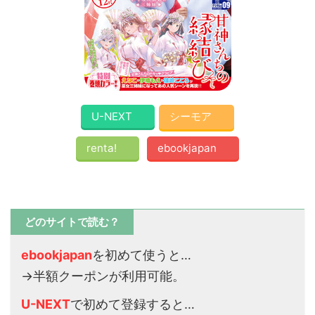
U-NEXT
シーモア
renta!
ebookjapan
どのサイトで読む？
ebookjapan
を初めて使うと…
→半額クーポンが利用可能。
U-NEXT
で初めて登録すると…