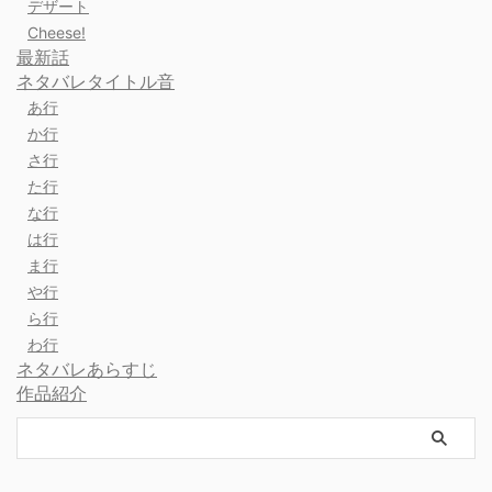
デザート
Cheese!
最新話
ネタバレタイトル音
あ行
か行
さ行
た行
な行
は行
ま行
や行
ら行
わ行
ネタバレあらすじ
作品紹介