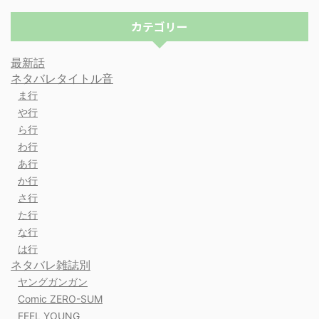
カテゴリー
最新話
ネタバレタイトル音
ま行
や行
ら行
わ行
あ行
か行
さ行
た行
な行
は行
ネタバレ雑誌別
ヤングガンガン
Comic ZERO-SUM
FEEL YOUNG