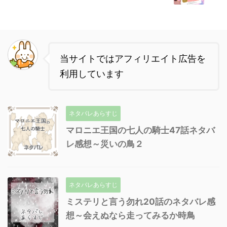
当サイトではアフィリエイト広告を
利用しています
ネタバレあらすじ
マロニエ王国の七人の騎士47話ネタバ
レ感想～災いの鳥２
ネタバレあらすじ
ミステリと言う勿れ20話のネタバレ感
想～会えぬなら走ってみるか時鳥