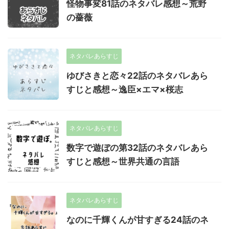
怪物事変81話のネタバレ感想～荒野
の薔薇
ネタバレあらすじ
ゆびさきと恋々22話のネタバレあら
すじと感想～逸臣×エマ×桜志
ネタバレあらすじ
数字で遊ぼの第32話のネタバレあら
すじと感想～世界共通の言語
ネタバレあらすじ
なのに千輝くんが甘すぎる24話のネ