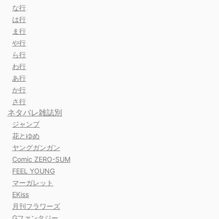
な行
は行
ま行
や行
ら行
わ行
あ行
か行
さ行
ネタバレ雑誌別
ジャンプ
花とゆめ
ヤングガンガン
Comic ZERO-SUM
FEEL YOUNG
マーガレット
EKiss
月刊フラワーズ
Gファンタジー