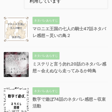
利用しています
ネタバレあらすじ
マロニエ王国の七人の騎士47話ネタバ
レ感想～災いの鳥２
ネタバレあらすじ
ミステリと言う勿れ20話のネタバレ感
想～会えぬなら走ってみるか時鳥
ネタバレあらすじ
数字で遊ぼ74話のネタバレ感想～収束
活動