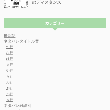
のディスタンス
カテゴリー
最新話
ネタバレタイトル音
た行
な行
は行
ま行
や行
ら行
わ行
あ行
か行
さ行
ネタバレ雑誌別