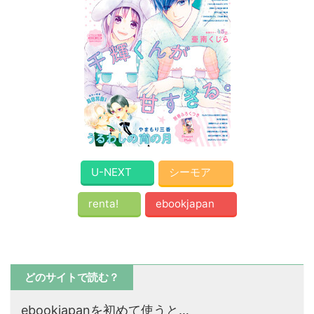
U-NEXT
シーモア
renta!
ebookjapan
どのサイトで読む？
ebookjapanを初めて使うと…