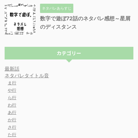
ネタバレあらすじ
数字で遊ぼ72話のネタバレ感想～星屑
のディスタンス
カテゴリー
最新話
ネタバレタイトル音
ま行
や行
ら行
わ行
あ行
か行
さ行
た行