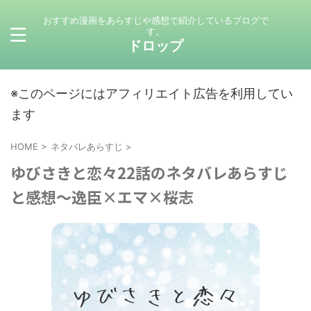
おすすめ漫画をあらすじや感想で紹介しているブログで
す。
ドロップ
※このページにはアフィリエイト広告を利用してい
ます
HOME
>
ネタバレあらすじ
>
ゆびさきと恋々22話のネタバレあらすじ
と感想～逸臣×エマ×桜志