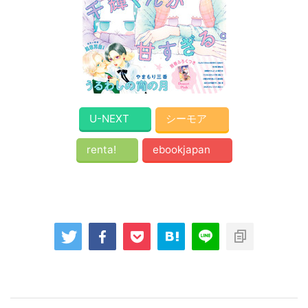
U-NEXT
シーモア
renta!
ebookjapan