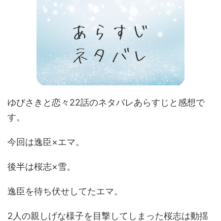
ゆびさきと恋々22話のネタバレあらすじと感想で
す。
今回は逸臣×エマ。
後半は桜志×雪。
逸臣を待ち伏せしてたエマ。
2人の親しげな様子を目撃してしまった桜志は動揺