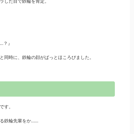
ラした目で鉄輪を肯定。
…？』
と同時に、鉄輪の顔がぱっとほころびました。
です。
る鉄輪先輩をか……