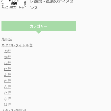
レ感想～星屑のディスタ
ンス
カテゴリー
最新話
ネタバレタイトル音
ま行
や行
ら行
わ行
あ行
か行
さ行
た行
な行
は行
ネタバレ雑誌別