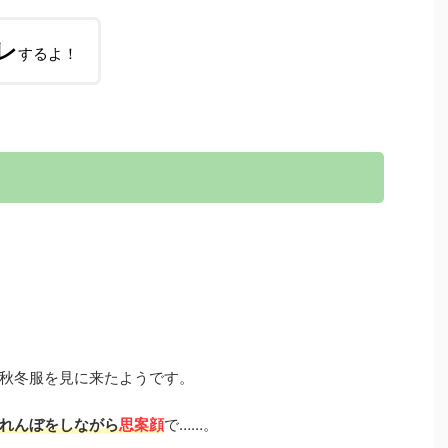
レ
するよ！
秋冬服を見に来たようです。
れんぼをしながら
思案顔
で……。