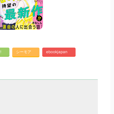
!
シーモア
ebookjapan