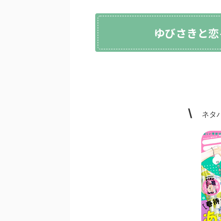
ゆびさきと恋
\
ネタバ