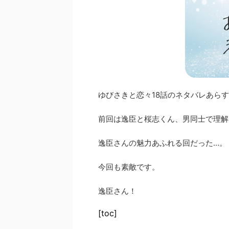
ゆびさきと恋々18話のネタバレあら
前回は逸臣と桜志くん、男同士で理解
逸臣さんの魅力あふれる回だった…。
今回も素敵です。
逸臣さん！
[toc]