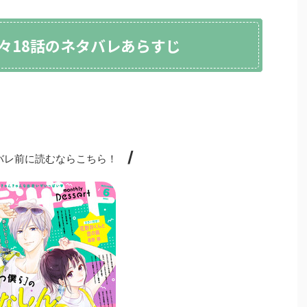
々18話のネタバレあらすじ
/
レ前に読むならこちら！