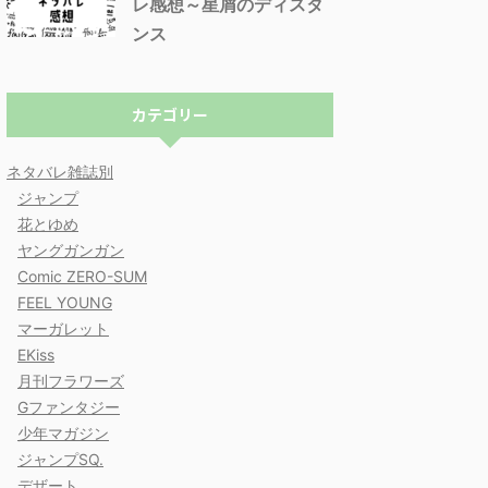
レ感想～星屑のディスタ
ンス
カテゴリー
ネタバレ雑誌別
ジャンプ
花とゆめ
ヤングガンガン
Comic ZERO-SUM
FEEL YOUNG
マーガレット
EKiss
月刊フラワーズ
Gファンタジー
少年マガジン
ジャンプSQ.
デザート