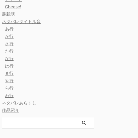
Cheese!
最新話
ネタバレタイトル音
あ行
か行
さ行
た行
な行
は行
ま行
や行
ら行
わ行
ネタバレあらすじ
作品紹介