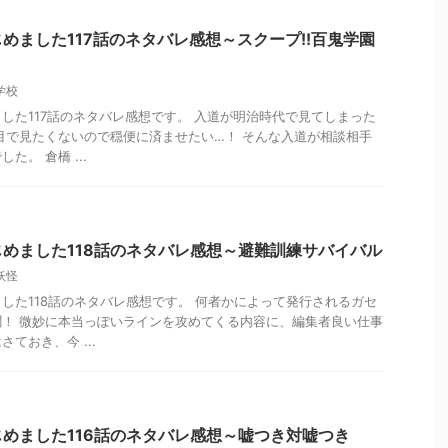
めました117話のネタバレ感想～スクープ!!百鬼学園
学校
した117話のネタバレ感想です。 入道が明治時代で見てしまった
目で見たくないので穏便に済ませたい…！ そんな入道が相談相手
た。 倉橋 ...
めました118話のネタバレ感想～避難訓練サバイバル
妖怪
した118話のネタバレ感想です。 何者かによって発行されるガセ
！ 微妙に本当っぽいラインを攻めてくる内容に、編集者良い仕事
ておき、今 ...
めました116話のネタバレ感想～嘘つき対嘘つき