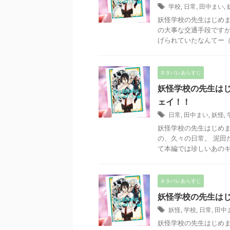
学校
,
日常
,
田中まい
,
妖怪学校の先生はじめま
の大事な交通手段ですが
げられていたなんてー（涙）
ネタバレあらすじ
妖怪学校の先生はじ
ェイ！！
日常
,
田中まい
,
妖怪
,
妖怪学校の先生はじめま
の、久々の日常。 泥田
て本編では珍しいあのキャ
ネタバレあらすじ
妖怪学校の先生はじ
妖怪
,
学校
,
日常
,
田中
妖怪学校の先生はじめま