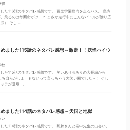
妖怪
した116話のネタバレ感想です。 百鬼学園島内を走るバス。 島内
、乗るのは毎回命がけ！？ まさか走行中にこんなバトルが繰り広
 そし ...
めました115話のネタバレ感想～激走！！妖怪ハイウ
学校
した115話のネタバレ感想です。 笑いあり涙ありの大長編から
たち自らがしょーもないって言っちゃう大笑い回でした～！ そし
ラが登場…。 ...
めました114話のネタバレ感想～天国と地獄
まい
した114話のネタバレ感想です。 荊棘さんと泰中先生の出会い、