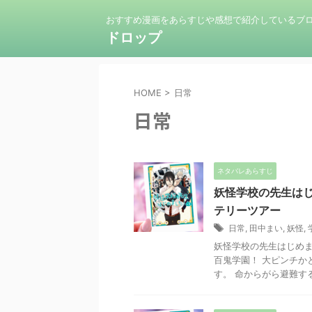
おすすめ漫画をあらすじや感想で紹介しているブ
ドロップ
HOME
>
日常
日常
ネタバレあらすじ
妖怪学校の先生はじ
テリーツアー
日常
,
田中まい
,
妖怪
,
妖怪学校の先生はじめま
百鬼学園！ 大ピンチか
す。 命からがら避難する