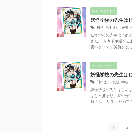
ネタバレあらすじ
妖怪学校の先生はじ
日常
,
田中まい
,
妖怪
,
妖怪学校の先生はじめま
さん。 ドキドキ過ぎる
畏へタイマン勝負を挑む泰
ネタバレあらすじ
妖怪学校の先生はじ
田中まい
,
妖怪
,
学校
,
妖怪学校の先生はじめま
はとっ捕まり、泰中先生
棘さん。 いてもたってもい
1
2