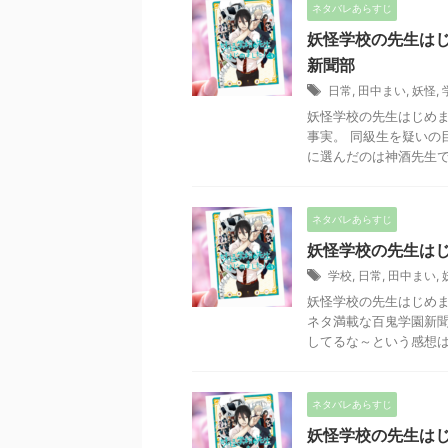
ネタバレあらすじ
妖怪学校の先生はじ
新聞部
日常
,
田中まい
,
妖怪
,
妖怪学校の先生はじめま
事実。 同級生を疑いの
に選んだのは神酒先生でし
ネタバレあらすじ
妖怪学校の先生はじ
学校
,
日常
,
田中まい
,
妖怪学校の先生はじめま
ネタ満載な百鬼学園新聞
してるな～という感想はさ
ネタバレあらすじ
妖怪学校の先生はじ