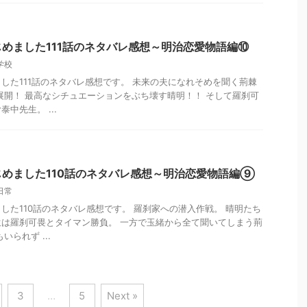
めました111話のネタバレ感想～明治恋愛物語編⑩
学校
した111話のネタバレ感想です。 未来の夫になれそめを聞く荊棘
展開！ 最高なシチュエーションをぶち壊す晴明！！ そして羅刹可
中先生。 ...
めました110話のネタバレ感想～明治恋愛物語編⑨
日常
した110話のネタバレ感想です。 羅刹家への潜入作戦。 晴明たち
は羅刹可畏とタイマン勝負。 一方で玉緒から全て聞いてしまう荊
られず ...
3
…
5
Next »