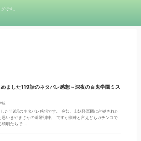
ログです。
めました119話のネタバレ感想～深夜の百鬼学園ミス
学校
した119話のネタバレ感想です。 突如、山妖怪軍団に占拠された
と思いきやまさかの避難訓練。 ですが訓練と言えどもガチンコで
晴明たちで ...