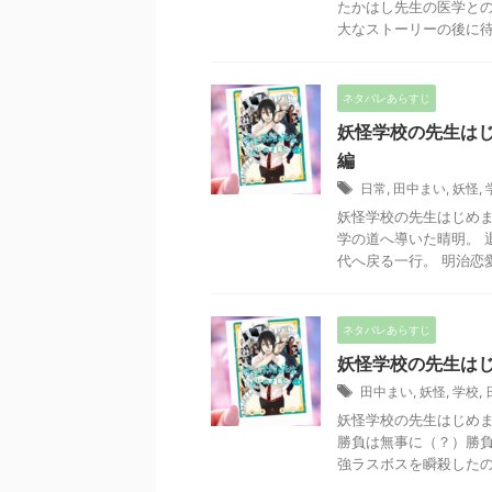
たかはし先生の医学との
大なストーリーの後に待っ
ネタバレあらすじ
妖怪学校の先生はじ
編
日常
,
田中まい
,
妖怪
,
妖怪学校の先生はじめま
学の道へ導いた晴明。 
代へ戻る一行。 明治恋愛
ネタバレあらすじ
妖怪学校の先生はじ
田中まい
,
妖怪
,
学校
,
妖怪学校の先生はじめま
勝負は無事に（？）勝負
強ラスボスを瞬殺したのは…