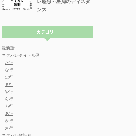
レ感想～星屑のディスタ
ンス
カテゴリー
最新話
ネタバレタイトル音
た行
な行
は行
ま行
や行
ら行
わ行
あ行
か行
さ行
ネタバレ雑誌別