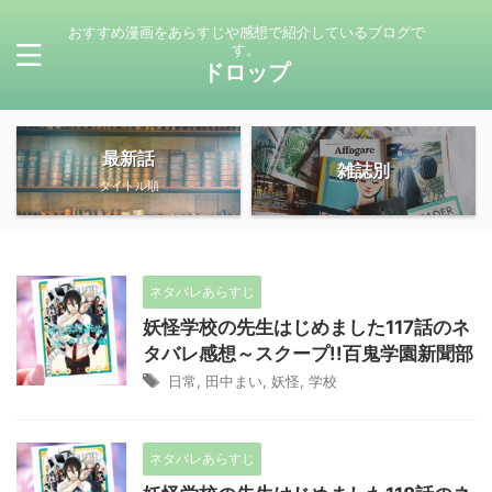
おすすめ漫画をあらすじや感想で紹介しているブログで
す。
ドロップ
最新話
雑誌別
タイトル順
ネタバレあらすじ
妖怪学校の先生はじめました117話のネ
タバレ感想～スクープ!!百鬼学園新聞部
日常
,
田中まい
,
妖怪
,
学校
ネタバレあらすじ