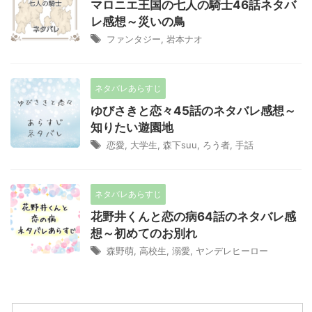
マロニエ王国の七人の騎士46話ネタバ
レ感想～災いの鳥
ファンタジー
,
岩本ナオ
ネタバレあらすじ
ゆびさきと恋々45話のネタバレ感想～
知りたい遊園地
恋愛
,
大学生
,
森下suu
,
ろう者
,
手話
ネタバレあらすじ
花野井くんと恋の病64話のネタバレ感
想～初めてのお別れ
森野萌
,
高校生
,
溺愛
,
ヤンデレヒーロー