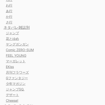
わ行
あ行
か行
さ行
ネタバレ雑誌別
ジャンプ
花とゆめ
ヤングガンガン
Comic ZERO-SUM
FEEL YOUNG
マーガレット
EKiss
月刊フラワーズ
Gファンタジー
少年マガジン
ジャンプSQ.
デザート
Cheese!