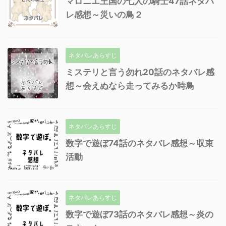
マロニエ王国の七人の騎士47話ネタバ
レ感想～災いの鳥２
ネタバレあらすじ
ミステリと言う勿れ20話のネタバレ感
想～会えぬなら走ってみるか時鳥
ネタバレあらすじ
数字で遊ぼ74話のネタバレ感想～収束
活動
ネタバレあらすじ
数字で遊ぼ73話のネタバレ感想～炎の