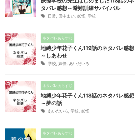
妖怪学校の先生はじめました118話のネ
タバレ感想～避難訓練サバイバル
日常
,
田中まい
,
妖怪
,
学校
ネタバレあらすじ
地縛少年花子くん119話のネタバレ感想
～しあわせ
学校
,
妖怪
,
あいだいろ
ネタバレあらすじ
地縛少年花子くん118話のネタバレ感想
～夢の話
あいだいろ
,
学校
,
妖怪
ネタバレあらすじ