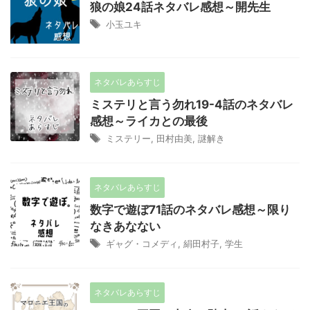
狼の娘24話ネタバレ感想～開先生
小玉ユキ
ネタバレあらすじ
ミステリと言う勿れ19-4話のネタバレ
感想～ライカとの最後
ミステリー
,
田村由美
,
謎解き
ネタバレあらすじ
数字で遊ぼ71話のネタバレ感想～限り
なきあなない
ギャグ・コメディ
,
絹田村子
,
学生
ネタバレあらすじ