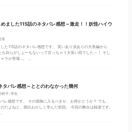
めました115話のネタバレ感想～激走！！妖怪ハイウ
日常
した115話のネタバレ感想です。 笑いあり涙ありの大長編から
たち自らがしょーもないって言っちゃう大笑い回でした～！ そし
ラが登場…。 ...
ネタバレ感想～ととのわなかった幾何
田村子
,
学生
バレ感想です。 その保険に入るべきか、お得かどうか？ でも、
のだよねと、面白おかしく学んだ前回。 今回の舞台は銭湯です。
.