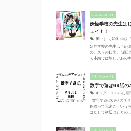
ネタバレあらすじ
妖怪学校の先生はじ
ェイ！！
田中まい
,
妖怪
,
学校
,
妖怪学校の先生はじめま
の、久々の日常。 泥田
て本編では珍しいあのキャ
ネタバレあらすじ
数字で遊ぼ69話の
ギャグ・コメディ
,
絹
数字で遊ぼ69話のネタ
保険って元来こういうも
はたして横辺はととの ..
ネタバレあらすじ