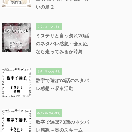
いの鳥２
ネタバレあらすじ
ミステリと言う勿れ20話
のネタバレ感想～会えぬ
なら走ってみるか時鳥
ネタバレあらすじ
数字で遊ぼ74話のネタバ
レ感想～収束活動
ネタバレあらすじ
数字で遊ぼ73話のネタバ
レ感想～炎のスキーム