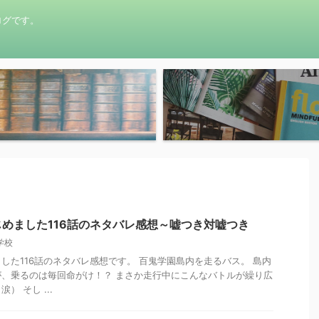
ログです。
めました116話のネタバレ感想～嘘つき対嘘つき
学校
した116話のネタバレ感想です。 百鬼学園島内を走るバス。 島内
、乗るのは毎回命がけ！？ まさか走行中にこんなバトルが繰り広
 そし ...