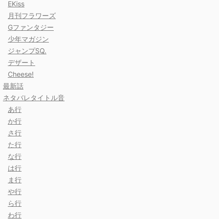
EKiss
月刊フラワーズ
Gファンタジー
少年マガジン
ジャンプSQ.
デザート
Cheese!
最新話
ネタバレタイトル音
あ行
か行
さ行
た行
な行
は行
ま行
や行
ら行
わ行