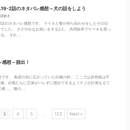
19-2話のネタバレ感想～犬の話をしよう
謎解き
-2話のネタバレ感想です。 ライカと整が待ち合わせをしたその日
でした。 ささやかなお祝いをする2人。 共同財布でケーキを買っ
 それ ...
レ感想～脱出！
想です。 鳥居の先に広がっていた白狼の村。 ここでは灰色狼は不
最後。白狼たちに正体がバレずに脱出できるようナジが計画を立て
…。 狼の ...
3
4
5
…
123
Next »