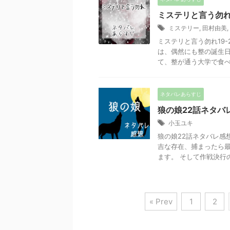
ミステリと言う勿れ
ミステリー
,
田村由美
,
ミステリと言う勿れ19
は、偶然にも整の誕生日
て、整が通う大学で食べる。
ネタバレあらすじ
狼の娘22話ネタバ
小玉ユキ
狼の娘22話ネタバレ感
吉な存在、捕まったら
ます。 そして作戦決行の夜
« Prev
1
2