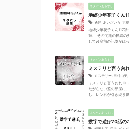
ネタバレあらすじ
地縛少年花子くん1
妖怪
,
あいだいろ
,
学校
地縛少年花子くん117
輝。 その問題の怪異の
して改変前の記憶がはっき
ネタバレあらすじ
ミステリと言う勿れ
ミステリー
,
田村由美
,
ミステリと言う勿れ19
たがらない整の部屋に、
し、レン君が引き続き影で
ネタバレあらすじ
数字で遊ぼ70話の
絹田村子
,
学生
,
ギャグ