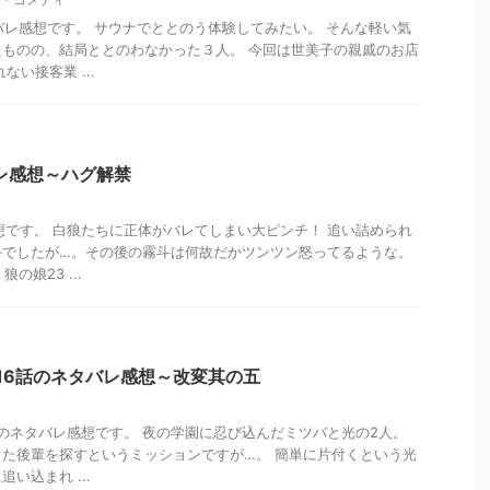
バレ感想です。 サウナでととのう体験してみたい。 そんな軽い気
ものの、結局ととのわなかった３人。 今回は世美子の親戚のお店
ない接客業 ...
レ感想～ハグ解禁
想です。 白狼たちに正体がバレてしまい大ピンチ！ 追い詰められ
斗でしたが…。その後の霧斗は何故だかツンツン怒ってるような。
の娘23 ...
16話のネタバレ感想～改変其の五
話のネタバレ感想です。 夜の学園に忍び込んだミツバと光の2人。
た後輩を探すというミッションですが…。 簡単に片付くという光
い込まれ ...