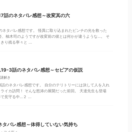
17話のネタバレ感想～改変其の六
話のネタバレ感想です。 怪異に取り込まれたピンチの光を救った
姿、柚木司のようですが改変前の彼とは何かが違うような…。 そ
り残る寧々と ...
19-3話のネタバレ感想～セピアの仮説
謎解き
-3話のネタバレ感想です。 自分のテリトリーには決して人を入れ
ライカ訪問！ そんな怒涛の展開だった前回。 天達先生も登場
見守る中…２ ...
ネタバレ感想～体得していない気持ち
・コメディ