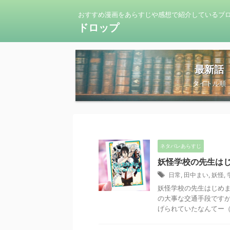
おすすめ漫画をあらすじや感想で紹介しているブ
ドロップ
最新話
タイトル順
ネタバレあらすじ
妖怪学校の先生はじ
日常
,
田中まい
,
妖怪
,
妖怪学校の先生はじめま
の大事な交通手段ですが
げられていたなんてー（涙）