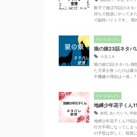
数字で遊ぼ70話のネタ
持ちで銭湯にやってきた
で臨時バイトです。 慣れ
ネタバレあらすじ
狼の娘23話ネタバ
小玉ユキ
狼の娘23話ネタバレ感
た月菜を救ったのは霧
不機嫌の理由は一体…？ 狼
ネタバレあらすじ
地縛少年花子くん1
妖怪
,
あいだいろ
,
学校
地縛少年花子くん116
行方不明になってしまっ
の予想は空しく、怪異に追