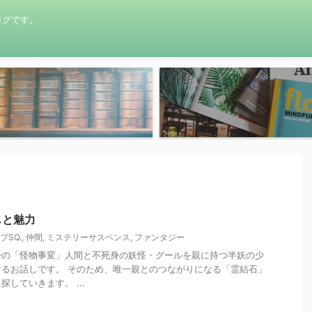
ログです。
じと魅力
プSQ.
,
仲間
,
ミステリーサスペンス
,
ファンタジー
松の「怪物事変」人間と不死身の妖怪・グールを親に持つ半妖の少
るお話しです。 そのため、唯一親とのつながりになる「霊結石」
していきます。 ...