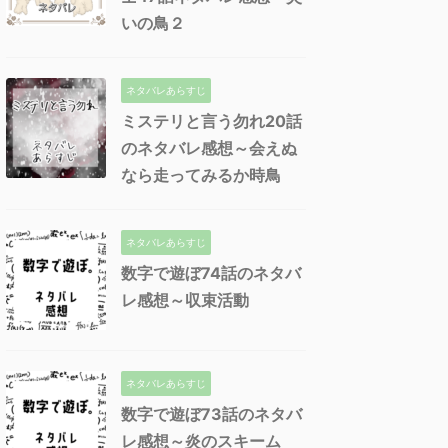
いの鳥２
ネタバレあらすじ
ミステリと言う勿れ20話
のネタバレ感想～会えぬ
なら走ってみるか時鳥
ネタバレあらすじ
数字で遊ぼ74話のネタバ
レ感想～収束活動
ネタバレあらすじ
数字で遊ぼ73話のネタバ
レ感想～炎のスキーム