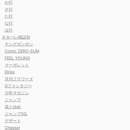
か行
さ行
た行
な行
は行
ネタバレ雑誌別
ヤングガンガン
Comic ZERO-SUM
FEEL YOUNG
マーガレット
EKiss
月刊フラワーズ
Gファンタジー
少年マガジン
ジャンプ
花とゆめ
ジャンプSQ.
デザート
Cheese!