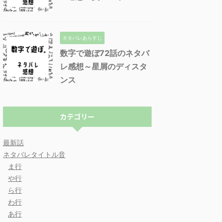
ネタバレあらすじ
数字で遊ぼ72話のネタバ
レ感想～星屑のディスタ
ンス
カテゴリー
最新話
ネタバレタイトル音
ま行
や行
ら行
わ行
あ行