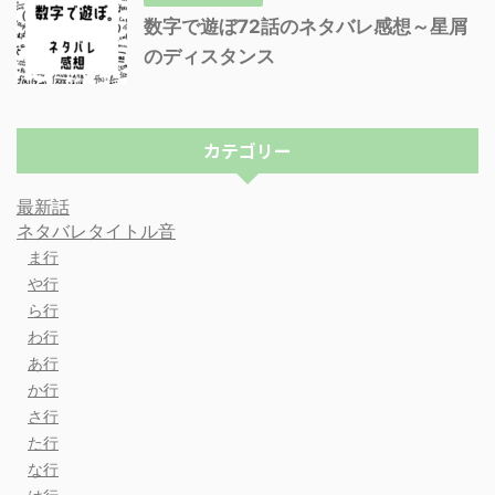
数字で遊ぼ72話のネタバレ感想～星屑
のディスタンス
カテゴリー
最新話
ネタバレタイトル音
ま行
や行
ら行
わ行
あ行
か行
さ行
た行
な行