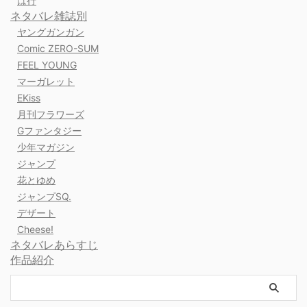
は行
ネタバレ雑誌別
ヤングガンガン
Comic ZERO-SUM
FEEL YOUNG
マーガレット
EKiss
月刊フラワーズ
Gファンタジー
少年マガジン
ジャンプ
花とゆめ
ジャンプSQ.
デザート
Cheese!
ネタバレあらすじ
作品紹介