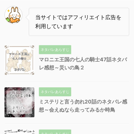
当サイトではアフィリエイト広告を
利用しています
ネタバレあらすじ
マロニエ王国の七人の騎士47話ネタバ
レ感想～災いの鳥２
ネタバレあらすじ
ミステリと言う勿れ20話のネタバレ感
想～会えぬなら走ってみるか時鳥
ネタバレあらすじ