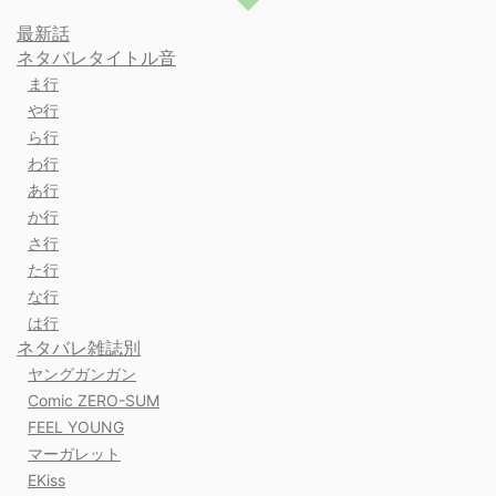
最新話
ネタバレタイトル音
ま行
や行
ら行
わ行
あ行
か行
さ行
た行
な行
は行
ネタバレ雑誌別
ヤングガンガン
Comic ZERO-SUM
FEEL YOUNG
マーガレット
EKiss