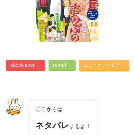
ebookjapan
renta!
コミックシーモア
ここからは
ネタバレ
するよ！