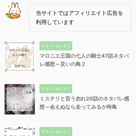
当サイトではアフィリエイト広告を
利用しています
ネタバレあらすじ
マロニエ王国の七人の騎士47話ネタバ
レ感想～災いの鳥２
ネタバレあらすじ
ミステリと言う勿れ20話のネタバレ感
想～会えぬなら走ってみるか時鳥
ネタバレあらすじ