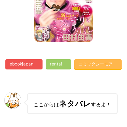
ebookjapan
renta!
コミックシーモア
ネタバレ
ここからは
するよ！