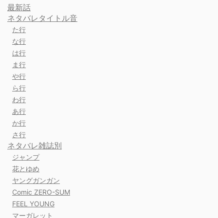
最新話
ネタバレタイトル音
た行
な行
は行
ま行
や行
ら行
わ行
あ行
か行
さ行
ネタバレ雑誌別
ジャンプ
花とゆめ
ヤングガンガン
Comic ZERO-SUM
FEEL YOUNG
マーガレット