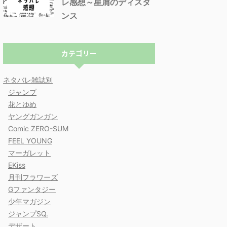
レ感想～星屑のディスタ
ンス
カテゴリー
ネタバレ雑誌別
ジャンプ
花とゆめ
ヤングガンガン
Comic ZERO-SUM
FEEL YOUNG
マーガレット
EKiss
月刊フラワーズ
Gファンタジー
少年マガジン
ジャンプSQ.
デザート