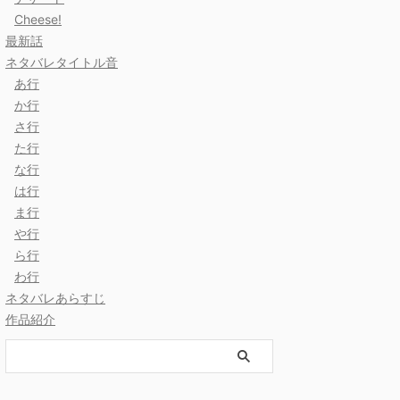
Cheese!
最新話
ネタバレタイトル音
あ行
か行
さ行
た行
な行
は行
ま行
や行
ら行
わ行
ネタバレあらすじ
作品紹介