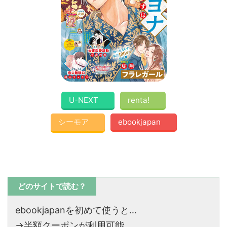
U-NEXT
renta!
シーモア
ebookjapan
どのサイトで読む？
ebookjapanを初めて使うと…
→半額クーポンが利用可能。