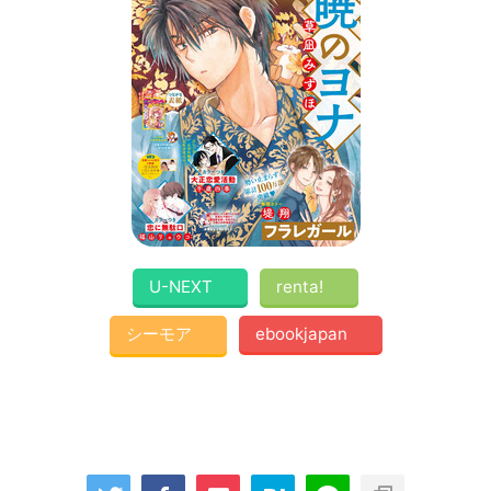
U-NEXT
renta!
シーモア
ebookjapan