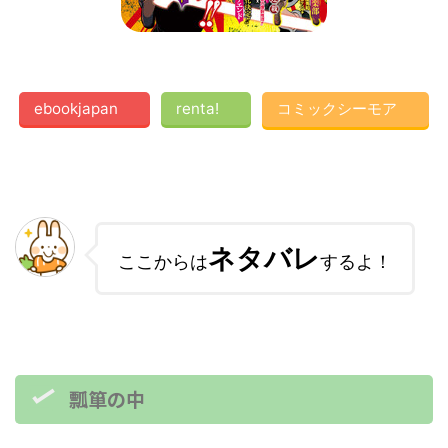
ebookjapan
renta!
コミックシーモア
ネタバレ
ここからは
するよ！
瓢箪の中