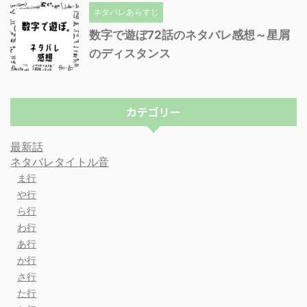
ネタバレあらすじ
数字で遊ぼ72話のネタバレ感想～星屑
のディスタンス
カテゴリー
最新話
ネタバレタイトル音
ま行
や行
ら行
わ行
あ行
か行
さ行
た行