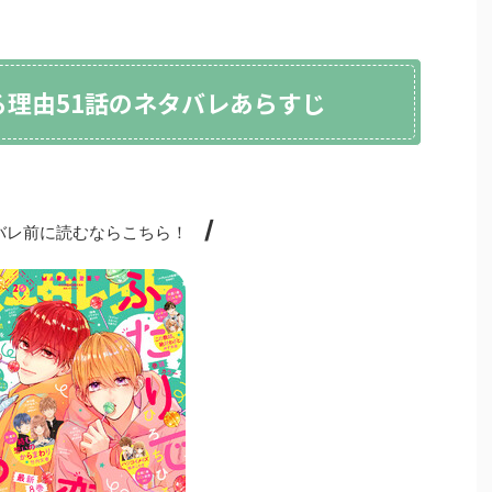
る理由51話のネタバレあらすじ
/
レ前に読むならこちら！