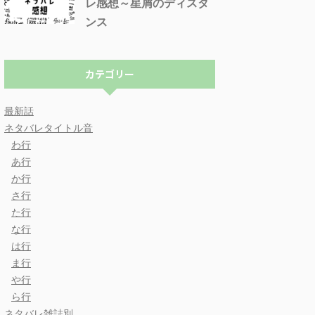
レ感想～星屑のディスタ
ンス
カテゴリー
最新話
ネタバレタイトル音
わ行
あ行
か行
さ行
た行
な行
は行
ま行
や行
ら行
ネタバレ雑誌別