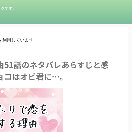
ログです。
を利用しています
由51話のネタバレあらすじと感
ョコはオビ君に…。