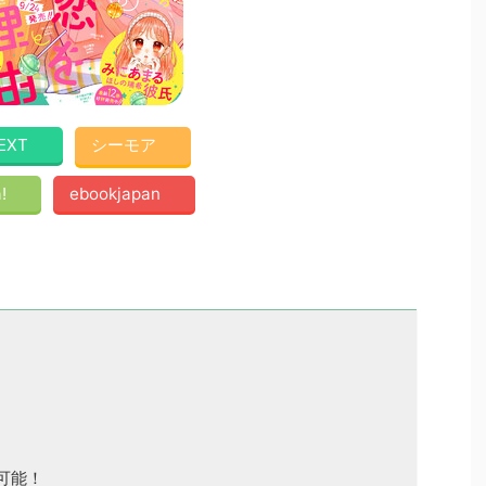
EXT
シーモア
!
ebookjapan
可能！