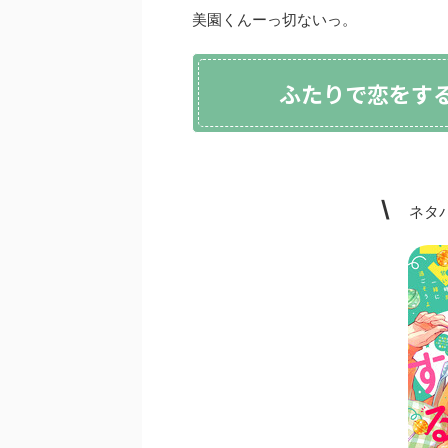
美園くんーっ切ないっ。
ふたりで恋をす
\
ネタバ