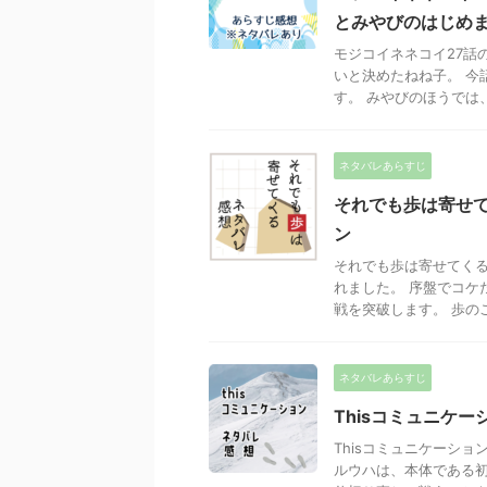
とみやびのはじめ
モジコイネネコイ27話
いと決めたねね子。 今
す。 みやびのほうでは、
ネタバレあらすじ
それでも歩は寄せて
ン
それでも歩は寄せてくる
れました。 序盤でコケ
戦を突破します。 歩のご
ネタバレあらすじ
Thisコミュニケーシ
Thisコミュニケーシ
ルウハは、本体である初