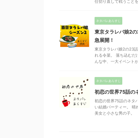
仕切り直して戦うことを提案
ネタバレあらすじ
東京タラレバ娘2の
急展開！
東京タラレバ娘2の23
れる令菜。 落ち込むだ
んな中、一大イベントが行
ネタバレあらすじ
初恋の世界75話の
初恋の世界75話のネタ
い結婚パーティー。 晴
美女と小さな男の子。 「