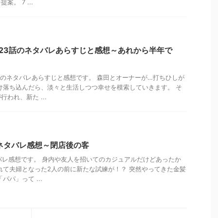
。 7 ...
23話のネタバレあらすじと感想～あれから半年で
話のネタバレあらすじと感想です。 森田とオーナーが…打ちひしが
け落ち込んだら、淡々と生活しつつ幸せを模索していきます。 そ
われ、新た ...
ネタバレ感想～閉店後の客
バレ感想です。 身内や友人を招いてのカジュアルだけどあったか
れて夫婦となった2人の前に新たな試練が！？ 突然やってきた金髪
パパ」って ...