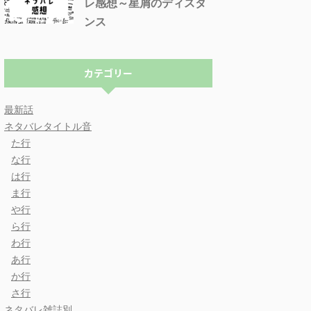
レ感想～星屑のディスタ
ンス
カテゴリー
最新話
ネタバレタイトル音
た行
な行
は行
ま行
や行
ら行
わ行
あ行
か行
さ行
ネタバレ雑誌別