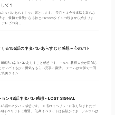
まして？
のネタバレあらすじをお届けします。 美月とは今後連絡を取らな
話は、最初で最後になる彼とのzoomタイムの続きから始まりま
テレビの向こ ...
くる155話のネタバレあらすじと感想～心のバト
155話のネタバレあらすじと感想です。 ついに将棋大会が開催さ
たセンパイも歩に勇気をもらい見事に復活。 チームは全勝で一回
褒美タイム ...
ョン43話ネタバレ感想～LOST SIGNAL
ョン43話のネタバレ感想です。 血濡れイペリットに取り込まれたデ
期イペリットに遭遇。 初期イペリットは会話ができ、デルウハは