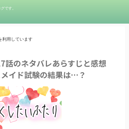
ログです。
を利用しています
17話のネタバレあらすじと感想
スメイド試験の結果は…？