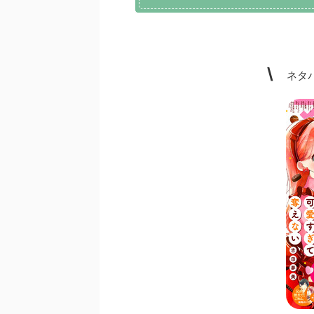
\
ネタバ