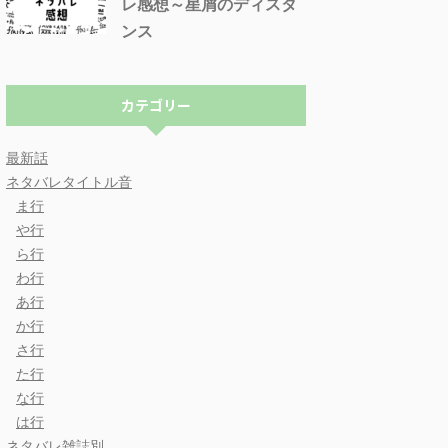
レ感想～星屑のディスタ
ンス
カテゴリー
最新話
ネタバレタイトル音
ま行
や行
ら行
わ行
あ行
か行
さ行
た行
な行
は行
ネタバレ雑誌別