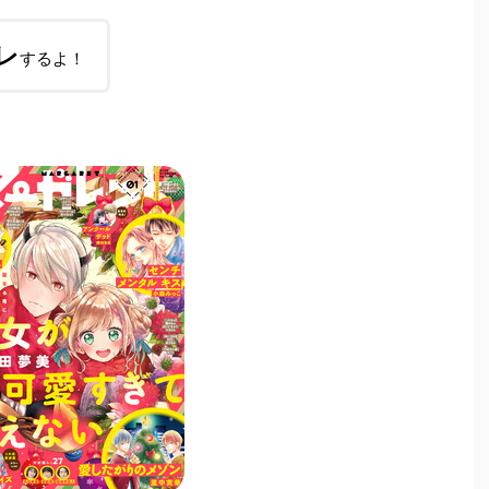
レ
するよ！