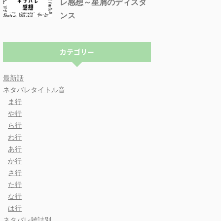
レ感想～星屑のディスタ
ンス
カテゴリー
最新話
ネタバレタイトル音
ま行
や行
ら行
わ行
あ行
か行
さ行
た行
な行
は行
ネタバレ雑誌別