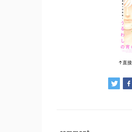
↑直
comment