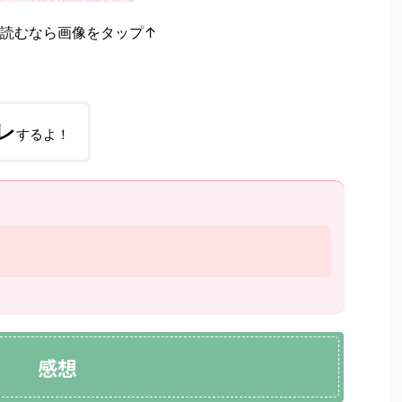
接読むなら画像をタップ↑
レ
するよ！
感想