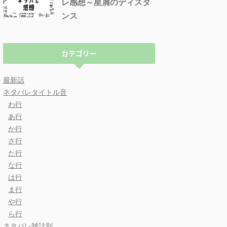
レ感想～星屑のディスタ
ンス
カテゴリー
最新話
ネタバレタイトル音
わ行
あ行
か行
さ行
た行
な行
は行
ま行
や行
ら行
ネタバレ雑誌別